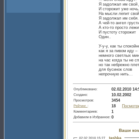
Я задолжал им свой 
И сторожит уже ночь
На мысли лепит свой 
Я задолжал им себя.
А чей-то ангел грусти
А кто-то просто лежи
И пустоту сторожит
Один..
У-у-у, как ты спокой
как я за пивом иду –
немного светлых ми
на час когда ты не с
но так небрежно пле
для бусинок слов
непрочную нить…
02.02.2010 14:
Опубликовано:
10.02.2002
Создано:
3454
Просмотров:
18
Посмотр
Рейтинг..
:
1
Комментариев:
0
Добавили в Избранное:
Ваши ко
tashka
02.02.2010 15:27