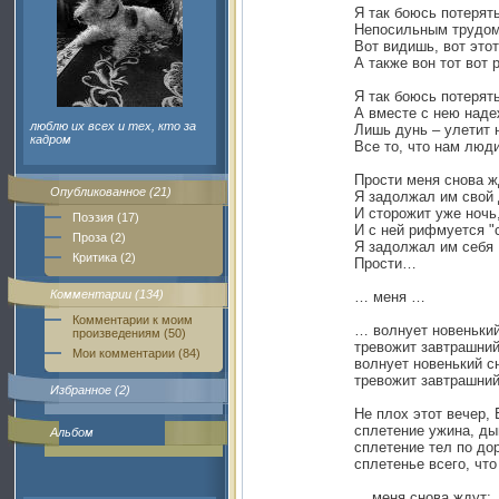
Я так боюсь потерять
Непосильным трудом,
Вот видишь, вот это
А также вон тот вот 
Я так боюсь потерять
А вместе с нею наде
люблю их всех и тех, кто за
Лишь дунь – улетит 
кадром
Все то, что нам люд
Прости меня снова ж
Опубликованное (21)
Я задолжал им свой 
И сторожит уже ночь
Поэзия (17)
И с ней рифмуется "с
Проза (2)
Я задолжал им себя
Критика (2)
Прости…
Комментарии (134)
… меня …
Комментарии к моим
… волнует новенький
произведениям (50)
тревожит завтрашний
Мои комментарии (84)
волнует новенький сн
тревожит завтрашний
Избранное (2)
Не плох этот вечер, 
сплетение ужина, ды
Альбом
сплетение тел по дор
сплетенье всего, чт
... меня снова ждут: