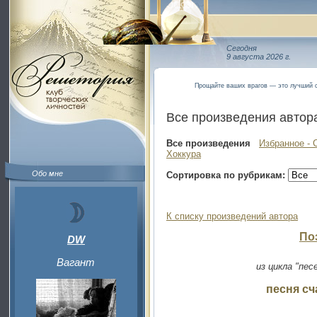
Сегодня
9 августа 2026 г.
Прощайте ваших врагов — это лучший с
Все произведения автор
Все произведения
Избранное - 
Хоккура
Обо мне
Сортировка по рубрикам:
К списку произведений автора
По
DW
Вагант
из цикла "пе
песня сч