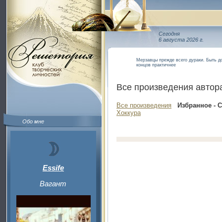
Сегодня
6 августа 2026 г.
Мерзавцы прежде всего дураки. Быть до
концов практичнее
Все произведения автор
Все произведения
Избранное - 
Хоккура
Обо мне
Essife
Вагант