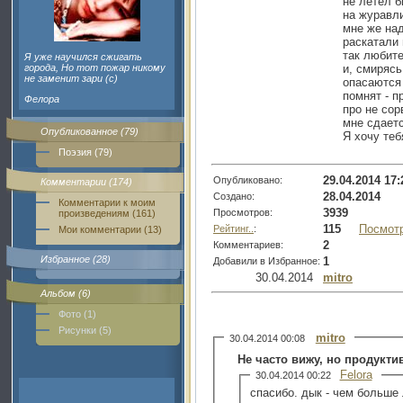
не летел б
на журавли
мне же над
раскатали 
так любит
Я уже научился сжигать
города, Но тот пожар никому
и, смирясь
не заменит зари (с)
опасаются 
помнят - п
Фелора
про не со
мне сдаетс
Опубликованное (79)
Я хочу теб
Поэзия (79)
29.04.2014 17:
Опубликовано:
Комментарии (174)
28.04.2014
Создано:
Комментарии к моим
3939
Просмотров:
произведениям (161)
115
Посмот
Рейтинг..
:
Мои комментарии (13)
2
Комментариев:
Избранное (28)
1
Добавили в Избранное:
30.04.2014
mitro
Альбом (6)
Фото (1)
Рисунки (5)
mitro
30.04.2014 00:08
Не часто вижу, но продуктив
Felora
30.04.2014 00:22
спасибо. дык - чем больше