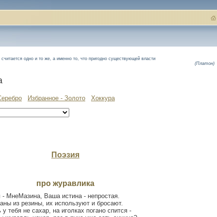
считается одно и то же, а именно то, что пригодно существующей власти
(Платон)
а
Серебро
Избранное - Золото
Хоккура
Поэзия
про журавлика
 - МнеМазина, Ваша истина - непростая.
ны из резины, их используют и бросают.
 у тебя не сахар, на иголках погано спится -