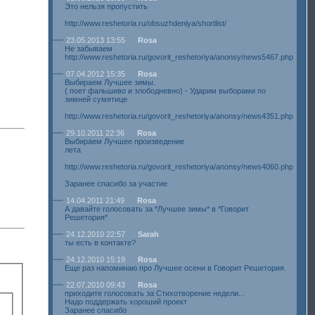
Это нельзя пропустить
http://www.reshetoria.ru/obsuzhdeniya/shortlist/
23.05.2013 13:55
Rosa
Не забываем
http://www.reshetoria.ru/govorit_reshetoriya/anonsy/news5467.php
07.04.2012 15:35
Rosa
Выбираем Лучшее зимы.
( поет фальшиво и злободневно) - Ударим выборами по
зимней сумятице
http://www.reshetoria.ru/govorit_reshetoriya/anonsy/news4351.php
29.10.2011 22:36
Rosa
Выбираем Лучшее произведение
лета
http://www.reshetoria.ru/govorit_reshetoriya/anonsy/news4060.php
Заранее спасибо за участие
14.04.2011 21:49
Rosa
А давайте голосовать за *Лучшее зимы* в *Говорит
Решетория*
24.12.2010 22:57
Sarah
ты есть в контакте?
24.12.2010 15:19
Rosa
Еще раз напоминаю про Лучшее осени в Говорит Решетория.
22.07.2010 09:43
Rosa
приходите голосовать за Стихотворение недели...
Надо поддержать хороший проект
Заранее спасибо