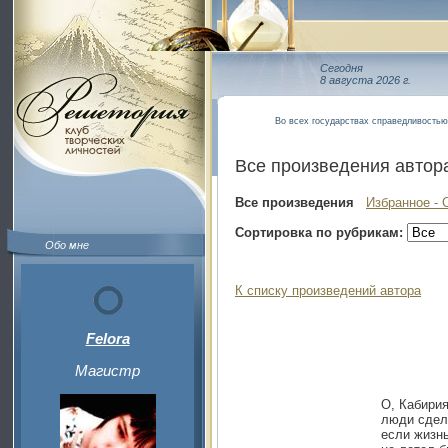
Сегодня
8 августа 2026 г.
Во всех государствах справедливостью 
Все произведения автор
Все произведения
Избранное - 
Сортировка по рубрикам:
Обо мне
К списку произведений автора
Felora
Магистр
О, Кабирия
люди сдела
если жизнь