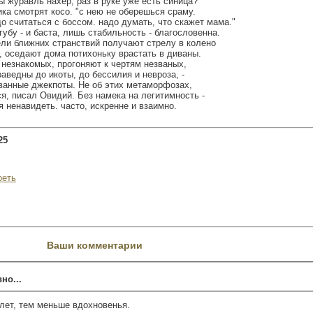
ы журавль нахер, раз в руке уже есть синица?
ка смотрят косо. "с нею не оберешься сраму.
о считаться с боссом. надо думать, что скажет мама."
губу - и баста, лишь стабильность - благословенна.
ели ближних странствий получают стрелу в колено
, оседают дома потихоньку врастать в диваны.
незнакомых, прогоняют к чертям незваных,
раведны до икоты, до бессилия и невроза, -
рванные джекпоты. Не об этих метаморфозах,
я, писал Овидий. Без намека на легитимность -
я ненавидеть. часто, искренне и взаимно.
25
реть
Ваши комментарии
но...
 лет, тем меньше вдохновенья.