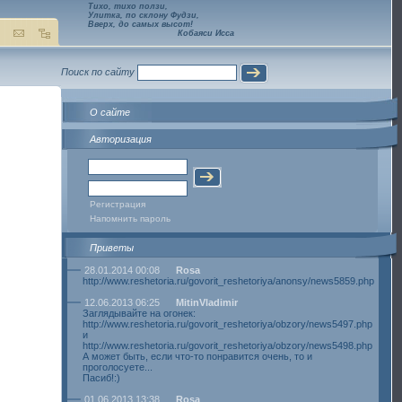
Тихо, тихо ползи,
Улитка, по склону Фудзи,
Вверх, до самых высот!
Кобаяси Исса
Поиск по сайту
О сайте
Авторизация
Регистрация
Напомнить пароль
Приветы
28.01.2014 00:08
Rosa
http://www.reshetoria.ru/govorit_reshetoriya/anonsy/news5859.php
12.06.2013 06:25
MitinVladimir
Заглядывайте на огонек:
http://www.reshetoria.ru/govorit_reshetoriya/obzory/news5497.php
и
http://www.reshetoria.ru/govorit_reshetoriya/obzory/news5498.php
А может быть, если что-то понравится очень, то и
проголосуете...
Пасиб!:)
01.06.2013 13:38
Rosa