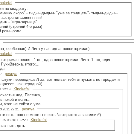
nokefal
и по квадрату:
льчику скоро" - тыдын-дыдын- "уже за тридцать"- тыдын-дыдын-
я застрелитьсяяяяяяяя!
дын - "игра-зарница".
еляй (стреляй 4-е раза)
 рок-н-ролл
a
дна, особенная) И Лига у нас одна, неповторимая)
nokefal
овторимая песня - 1 шт, одна неповторимая Лига- 1- шт, один
РукиВверха. итого:...
 да
pesnya
:17
 штуки переводишь?) эх, вот нельзя тебя отпускать по городам и
ащаесся, как неродной(
Kinokefal
11 22:19
 счастья нед, Песенка,
ь покой и воля...
и, чтоп не сойти с ума.
pesnya
03.2011 22:21
те есть. оно не может не есть *автвритетна заявляит*)
Kinokefal
25.03.2011 22:29
как пить дать