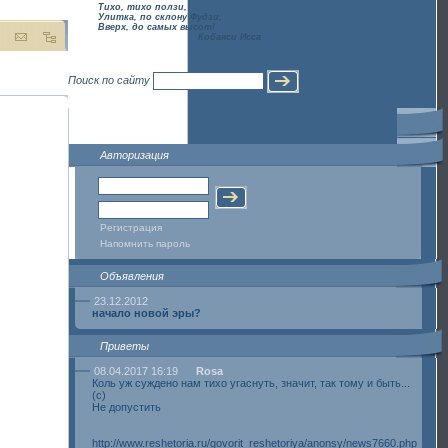
Тихо, тихо ползи,
Улитка, по склону Фудзи,
Вверх, до самых высот!
Кобаяси Исса
Поиск по сайту
О сайте
Авторизация
Регистрация
Напомнить пароль
Объявления
23.12.2012
начало новой эры?
Приветы
08.04.2017 16:19
Rosa
Коль уж суждено нам тихо угаснуть, значит, так тому и быть...
(с)
Не допустить
http://www.reshetoria.ru/govorit_reshetoriya/anonsy/news7660.php