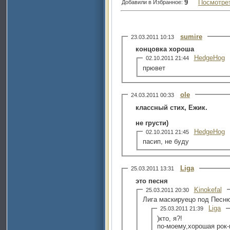
9
Посмотре
Добавили в Избранное:
sumire
23.03.2011 10:13
концовка хороша
HedgeHog
02.10.2011 21:44
прювет
ole
24.03.2011 00:33
классный стих, Ежик.
не грусти)
HedgeHog
02.10.2011 21:45
пасип, не буду
Liga
25.03.2011 13:31
это песня
Kinokefal
25.03.2011 20:30
Лига маскируецо под Песн
Liga
25.03.2011 21:39
)кто, я?!
по-моему,хорошая рок-