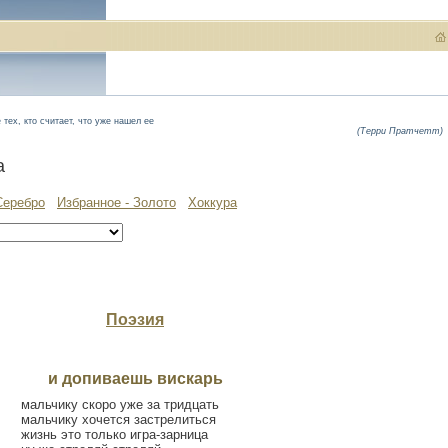
тех, кто считает, что уже нашел ее
(Терри Пратчетт)
а
Серебро
Избранное - Золото
Хоккура
Поэзия
и допиваешь вискарь
мальчику скоро уже за тридцать
мальчику хочется застрелиться
жизнь это только игра-зарница