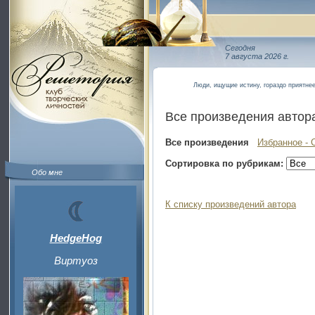
Сегодня
7 августа 2026 г.
Люди, ищущие истину, гораздо приятнее 
Все произведения автор
Все произведения
Избранное - 
Сортировка по рубрикам:
Обо мне
К списку произведений автора
HedgeHog
Виртуоз