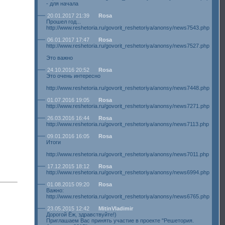
- для начала
20.01.2017 21:39
Rosa
Прошел год...
http://www.reshetoria.ru/govorit_reshetoriya/anonsy/news7543.php
06.01.2017 17:47
Rosa
http://www.reshetoria.ru/govorit_reshetoriya/anonsy/news7527.php
Это важно
24.10.2016 20:52
Rosa
Это очень интересно
http://www.reshetoria.ru/govorit_reshetoriya/anonsy/news7448.php
01.07.2016 19:05
Rosa
http://www.reshetoria.ru/govorit_reshetoriya/anonsy/news7271.php
26.03.2016 16:44
Rosa
http://www.reshetoria.ru/govorit_reshetoriya/anonsy/news7113.php
09.01.2016 16:05
Rosa
Итоги
http://www.reshetoria.ru/govorit_reshetoriya/anonsy/news7011.php
17.12.2015 18:12
Rosa
http://www.reshetoria.ru/govorit_reshetoriya/anonsy/news6994.php
01.08.2015 09:20
Rosa
Важно:
http://www.reshetoria.ru/govorit_reshetoriya/anonsy/news6765.php
23.05.2015 12:42
MitinVladimir
Дорогой Ёж, здравствуйте!)
Приглашаем Вас принять участие в проекте "Решетория.