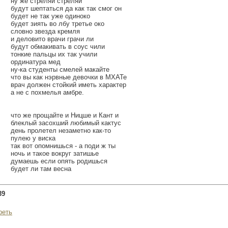
ну же стреляй стреляй
будут шептаться да как так смог он
будет не так уже одиноко
будет зиять во лбу третье око
словно звезда кремля
и деловито врачи грачи ли
будут обмакивать в соус чили
тонкие пальцы их так учили
ординатура мед
ну-ка студенты смелей макайте
что вы как нэрвные девочки в МХАТе
врач должен стойкий иметь характер
а не с похмелья амбре.
что же прощайте и Ницше и Кант и
блеклый засохший любимый кактус
день пролетел незаметно как-то
пулею у виска
так вот опомнишься - а поди ж ты
ночь и такое вокруг затишье
думаешь если опять родишься
будет ли там весна
39
реть