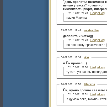
"день пролетел незаметно к
пулею у виска" - отлично!
Неизбитость рифм, интерес
HedgeHog
02.10.2011 21:49
пасип Марина
nastyaffka
13.07.2011 19:44
деловито и четко)))
HedgeHog
02.10.2011 21:49
по-военному практически : )
ikki
04.09.2011 12:34
и Ёж пропал... (
HedgeHog
02.10.2011 21:50
тута я, уж как вы пропадаете
Klaretta
26.09.2011 18:58
Ёж, нужно срочно связаться 
HedgeHog
02.10.2011 21:51
я думаю пока, можно? хотя