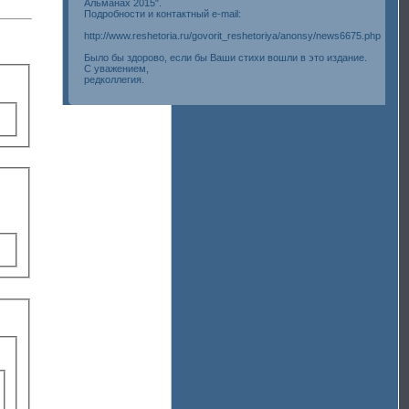
Альманах 2015".
Подробности и контактный e-mail:
http://www.reshetoria.ru/govorit_reshetoriya/anonsy/news6675.php
Было бы здорово, если бы Ваши стихи вошли в это издание.
С уважением,
редколлегия.