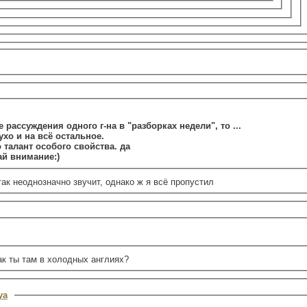
рассуждения одного г-на в "разборках недели", то ...
ухо и на всё остальное.
о талант особого свойства. да
чай внимание:)
 так неоднозначно звучит, однако ж я всё пропустил
как ты там в холодных англиях?
ya