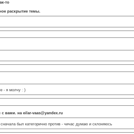
ак-то
ное раскрытие темы.
 - я молчу : )
с вами. на eilar-vaas@yandex.ru
 сначала был категорично против - чичас думаю и склоняюсь