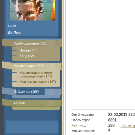
колюч
Еж Лиру
Опубликованное (56)
Поэзия (44)
Бред (12)
Комментарии (304)
Комментарии к моим
произведениям (177)
Мои комментарии (127)
Избранное (168)
Альбом
22.03.2011 22:
Опубликовано:
8891
Просмотров:
388
Посмот
Рейтинг..
:
9
Комментариев: