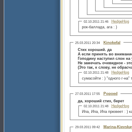
HedgeHog
02.10.2011 21:46
рок-баллада, ага : )
Kinokefal
25.03.2011 20:34
Стих хороший. да
А если принять во внимание 
Гоподину наступил слон на 
Не замечать очевидное - эт
(Это так, к слову, не обрас
HedgeHog
02.10.2011 21:48
сумасойти : ) "одного г-на"
Popoed
27.03.2011 17:55
да, хороший стих, берет
HedgeHog
02.10.2011 21:48
Ипа, Ипа, Ипа прювеет : ) 
Marina-Kievska
29.03.2011 09:42