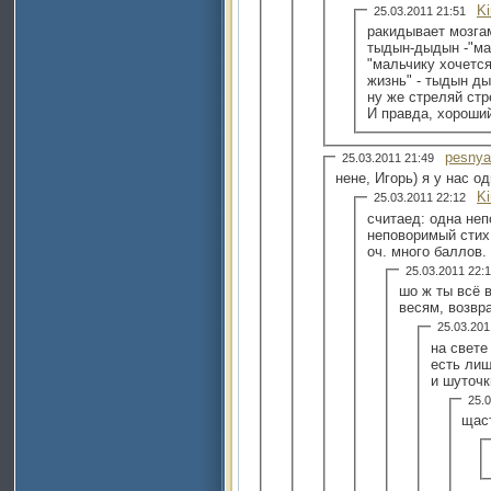
Ki
25.03.2011 21:51
ракидывает мозгам
тыдын-дыдын -"ма
"мальчику хочетс
жизнь" - тыдын ды
ну же стреляй стр
И правда, хороший
pesny
25.03.2011 21:49
нене, Игорь) я у нас о
Ki
25.03.2011 22:12
считаед: одна неп
неповоримый стих 
оч. много баллов.
25.03.2011 22
шо ж ты всё в
весям, возвр
25.03.20
на свете
есть лиш
и шуточк
25.
щаст