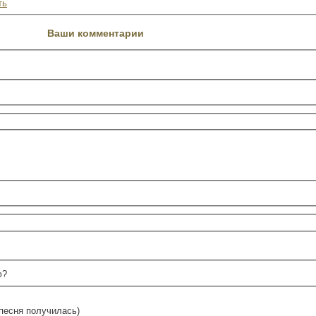
ть
Ваши комментарии
ю?
песня получилась)