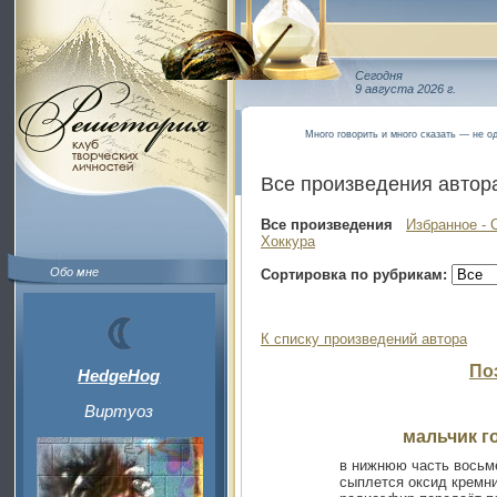
Сегодня
9 августа 2026 г.
Много говорить и много сказать — не од
Все произведения автор
Все произведения
Избранное - 
Хоккура
Обо мне
Сортировка по рубрикам:
К списку произведений автора
По
HedgeHog
Виртуоз
мальчик г
в нижнюю часть восьм
сыплется оксид кремн