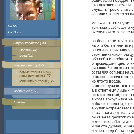
радиоэфир передаёт п
это дыхание времени.
слушать треск, впитыв
заполняя кластер за к
мальчик готовит ужин,
колюч
три яйца разбивает в 
очередной ожог залеп
Еж Лиру
он больше не хочет тра
Опубликованное (56)
на эти белые ленты му
он сжигает яичницу у 
Поэзия (44)
стоя памятником разд
Бред (12)
обо всём и в общем-то
о прошедшем дне, о м
Комментарии (304)
яичница брызжется гор
оставляя оспинки на л
Комментарии к моим
произведениям (177)
и смерть конечно же не
но что-то вроде.
Мои комментарии (127)
а он всё думает как же
а в ответ ему лишь - "т
Избранное (168)
не ментоловый, нет - 
а когда вокруг - всё не 
Альбом
и белеют пальцы, стре
а кулак устремляется 
злость сжигает мальчи
он сменил десяток съё
и десяток работ, и дес
и работа дурная, и баб
и много подобных-под