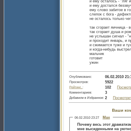
и ему осталось - "ляг 
и ему достался беззву
ему слово забитое в го
слепок с бога - дефект
не осталось только чег
так сгорает яичница - в
так сгорает душа и ро
не услышан сигнал - "
и проходит январь, и 
и сжимается туже и ту
и когда-нибудь выстрел
мальчик
готовит
ужин
06.02.2010 21:
Опубликовано:
5922
Просмотров:
102
Посмот
Рейтинг..
:
3
Комментариев:
2
Посмотре
Добавили в Избранное:
Ваши ко
Max
06.02.2010 23:27
Почему весь этот драматиз
мне высиденными на уютно