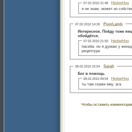
HedgeHog
07.02.2010 21:48
я не знаю, может из собств
PoorLamb
07.02.2010 14:26
Интересное. Пойду тоже яи
обойдётся.
HedgeHog
07.02.2010 21:50
пасиба. но я думаю у женщ
рецептура
Sarah
08.02.2010 15:54
Бог в помощь
HedgeHog
09.02.2010 09:54
ты там скажи ему, ага.
Чтобы оставить комментари