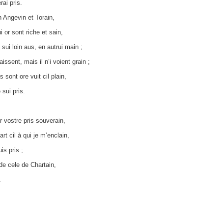
rai pris.
 Angevin et Torain,
i or sont riche et sain,
ui loin aus, en autrui main ;
ssent, mais il n’i voient grain ;
 sont ore vuit cil plain,
 sui pris.
 vostre pris souverain,
rt cil à qui je m’enclain,
is pris ;
de cele de Chartain,
.