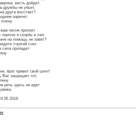
шерона, весть дойдет.
а дружбы не убьет,
 на друга восстает?
лодеем наречет.
 плену.
 вам песня пропоет
 терплю я скорбь и гнет
 мне на помощь не зовет?
едете строгий счет.
 сила пропадет
ену.
ня, брат привет свой шлет!
ь Вас защищает тот,
плену.
а речь здесь не идет
овика.
24.05.2019.
32