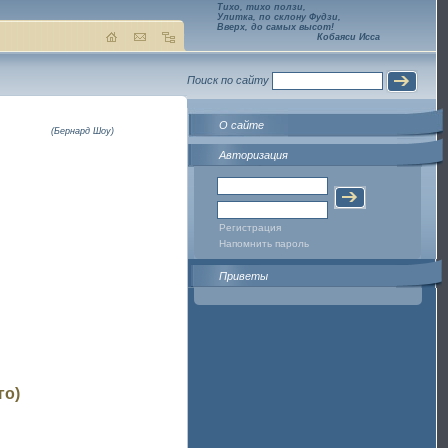
Тихо, тихо ползи,
Улитка, по склону Фудзи,
Вверх, до самых высот!
Кобаяси Исса
Поиск по сайту
О сайте
(Бернард Шоу)
Авторизация
Регистрация
Напомнить пароль
Приветы
го)