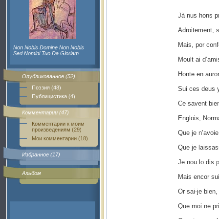
Jà nus hons pr
Adroitement, 
Mais, por confo
Non Nobis Domine Non Nobis
Sed Nomini Tuo Da Gloriam
Moult ai d’ami
Honte en auro
Опубликованное (52)
Поэзия (48)
Sui ces deus y
Публицистика (4)
Ce savent bie
Комментарии (47)
Englois, Norm
Комментарии к моим
произведениям (29)
Que je n’avoi
Мои комментарии (18)
Que je laissas
Избранное (17)
Je nou lo dis p
Альбом
Mais encor sui-
Or sai-je bien,
Que moi ne pri