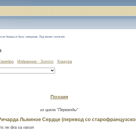
 если боишься быть смешным. Лед жизни скользок
а
Серебро
Избранное - Золото
Хоккура
Поэзия
из цикла "Переводы"
Ричарда Львиное Сердце (перевод со старофранцузско
is ne dira sa raison