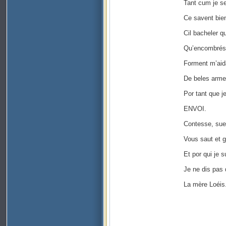
Tant cum je se
Ce savent bien
Cil bacheler qu
Qu’encombrés s
Forment m’aidai
De beles armes
Por tant que je
ENVOI.
Contesse, suer
Vous saut et ga
Et por qui je su
Je ne dis pas 
La mère Loéis