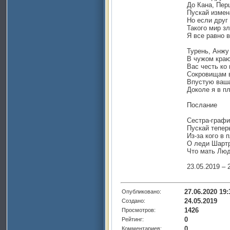
До Кана, Пер
Пускай измен
Но если друг
Такого мир з
Я все равно в
Турень, Анжу
В чужом краю
Вас честь ко
Сокровищам в
Впустую ваша
Доколе я в пл
Послание
Сестра-графи
Пускай тепер
Из-за кого в 
О леди Шартр
Что мать Люд
23.05.2019 – 
27.06.2020 19:
Опубликовано:
24.05.2019
Создано:
1426
Просмотров:
0
Рейтинг:
0
Комментариев: