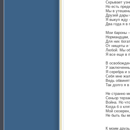
Скрывает узн
Но есть пред
Мы в утешень
Друзей дары 
Я выкуп жду 
Два года я в 
Мои бароны –
Нормандцам, 
Для них бога
От нищеты и
Любой. Мы об
Я все еще в 
В освобожден
У заключенны
Я серебра и з
Себя мне жал
Ведь обвинят
Так долго я в
Не странно м
Сеньор терза
Война. Но чт
Когда б о кля
Мой сюзерен,
Не быть бы м
К моим друзь