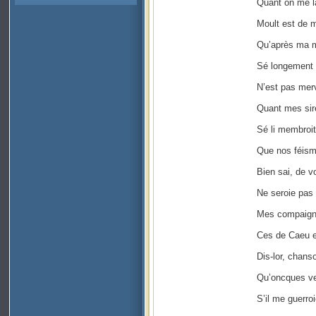
Quant on me la
Moult est de m
Qu’après ma mo
Sé longement s
N’est pas merve
Quant mes sire
Sé li membroit
Que nos féis
Bien sai, de v
Ne seroie pas 
Mes compaigno
Ces de Caeu e
Dis-lor, chans
Qu’oncques ver
S’il me guerroi