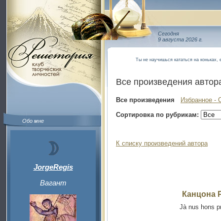
Сегодня
9 августа 2026 г.
Ты не научишься кататься на коньках,
Все произведения автор
Все произведения
Избранное - 
Сортировка по рубрикам:
Обо мне
К списку произведений автора
JorgeRegis
Вагант
Канцона 
Jà nus hons pr