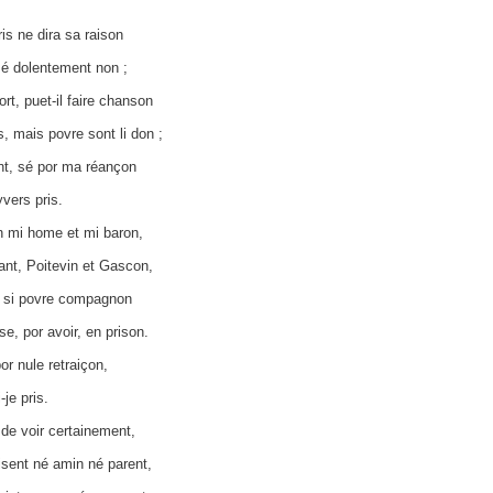
is ne dira sa raison
sé dolentement non ;
rt, puet-il faire chanson
s, mais povre sont li don ;
nt, sé por ma réançon
vers pris.
n mi home et mi baron,
ant, Poitevin et Gascon,
e si povre compagnon
se, por avoir, en prison.
or nule retraiçon,
je pris.
 de voir certainement,
sent né amin né parent,