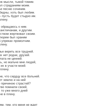
ик мысли, тьмой томим.
ел страданиям моим.
е песню сочиним.
бедны, хоть был любим.
– пусть будет стыдно им.
плену.
 обращаюсь к ним.
англичанам, и другим.
тством жертвовал своим.
 тюрем был храним
 упреках промолчим.
плену.
ье верить все трудней.
х нет родни, друзей.
лата не ценней.
ь, но жальче мне людей,
 их в участи моей.
 плену.
не, что сердцу все больней.
ет землю и на ней
о причиною страстей?
тве помнили своей,
 то уже много дней
не в плену.
ям, тем, кто меня не ждет