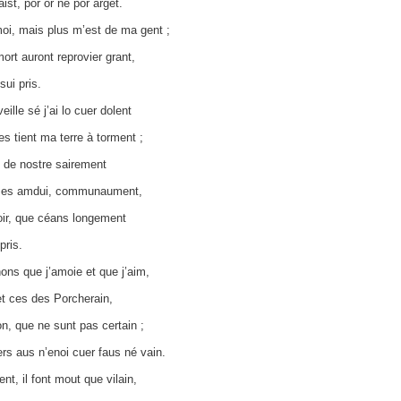
ist, por or né por arget.
oi, mais plus m’est de ma gent ;
rt auront reprovier grant,
ui pris.
ille sé j’ai lo cuer dolent
s tient ma terre à torment ;
 de nostre sairement
mes amdui, communaument,
oir, que céans longement
pris.
ns que j’amoie et que j’aim,
t ces des Porcherain,
on, que ne sunt pas certain ;
s aus n’enoi cuer faus né vain.
ent, il font mout que vilain,