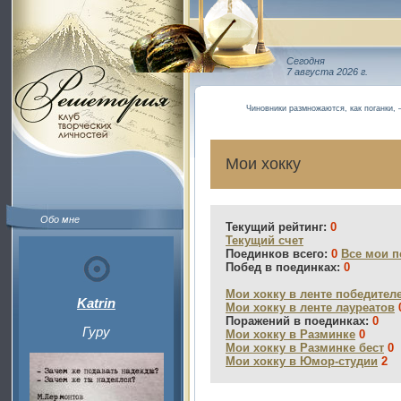
Сегодня
7 августа 2026 г.
Чиновники размножаются, как поганки,
Мои хокку
Обо мне
Текущий рейтинг:
0
Текущий счет
Поединков всего:
0
Все мои п
Побед в поединках:
0
Мои хокку в ленте победител
Katrin
Мои хокку в ленте лауреатов
Поражений в поединках:
0
Гуру
Мои хокку в Разминке
0
Мои хокку в Разминке бест
0
Мои хокку в Юмор-студии
2