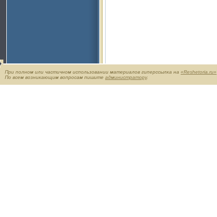
При полном или частичном использовании материалов гиперссылка на
«Reshetoria.ru»
По всем возникающим вопросам пишите
администратору
.