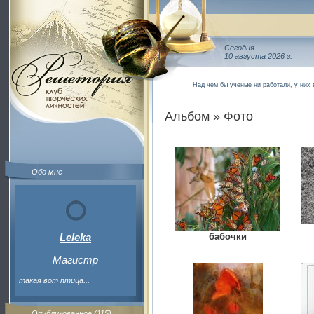
Сегодня
10 августа 2026 г.
Над чем бы ученые ни работали, у них
Альбом » Фото
Обо мне
Leleka
бабочки
Магистр
такая вот птица...
Опубликованное (115)