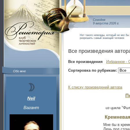
Сегодня
9 августа 2026 г.
Нет такого невежды, который не мог бы
разрешить самый знающий человек
Все произведения автор
Все произведения
Избранное - 
Сортировка по рубрикам:
Обо мне
К списку произведений автора
П
Neil
Вагант
из цикла "Фи
Кремневая
Мне бы в крем
Лечь под сточ