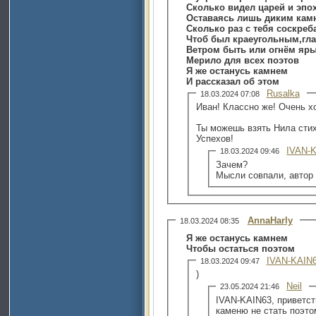
Сколько видел царей и эпо
Оставаясь лишь диким кам
Сколько раз с тебя соскреб
Чтоб был краеугольным,гл
Ветром быть или огнём яр
Мерило для всех поэтов
Я же останусь камнем
И рассказал об этом
Rusalka
18.03.2024 07:08
Иван! Классно же! Очень х
Ты можешь взять Нила стих 
Успехов!
IVAN-
18.03.2024 09:46
Зачем?
Мысли совпали, автор
AnnaHarly
18.03.2024 08:35
Я же останусь камнем
Чтобы остаться поэтом
IVAN-KAIN
18.03.2024 09:47
)
Neil
23.05.2024 21:46
IVAN-KAIN63, приветст
каменю не стать поэтом