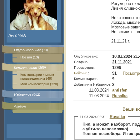
Регулярно охл
Ливня сливною
Не страшны тог
Жажда, мыслей
Мозговые зави
Не вскипят – с
Neil & Valdij
21.11.21 г.
Опубликованное (13)
10.03.2024 21:
Опубликовано:
Поэзия (13)
21.11.2021
Создано:
1296
Просмотров:
Комментарии (369)
91
Посмотр
Рейтинг..
:
Комментарии к моим
9
произведениям (49)
Комментариев:
2
Мои комментарии (320)
Добавили в Избранное:
11.03.2024
antisfen
Избранное (482)
11.03.2024
Rusalka
Альбом
Ваши к
Rusalka
11.03.2024 02:31
Нил, а может, наоборот, по
а уйти-то невозможно(
Полная несвобода. И так це