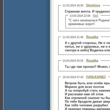
Dimitrios
11.03.2024 18:30
Странная мечта. И трудноо
Neil
13.03.2024 22:06
"С чего начиналася Родина?
кремневых ворот!
Rusalka
11.03.2024 21:46
А с другой стороны, Ни о че
питье, ни о здоровье, ни о к
смотри в небо) Водичка клю
Rusalka
14.03.2024 20:25
Ты где там пропал? Может, 
IVAN-KAIN63
15.03.2024 07:43
Ветром быть или огнём яр
Мерило для всех поэтов
А ты попробуй стать камне
И расскажи нам об этом
Как огромной скалою ты б
По тебе бродили дикие зве
Как тебя человек разрубил
И укрепил границы импери