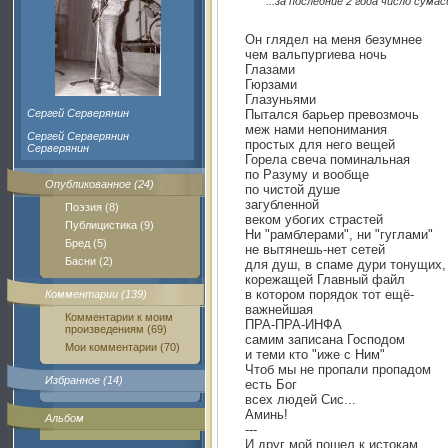
"...за последние 2 года число сум
Он глядел на меня безумнее
чем вальпургиева ночь
Глазами
Гюрзами
Глазуньями
Сергей Серверянин
Пытался барьер превозмочь
меж нами непонимания
Сергей Серверянин
простых для него вещей
Серверянин
Горела свеча поминальная
по Разуму и вообще
Опубликованное (24)
по чистой душе
загубленной
Поэзия (8)
веком убогих страстей
Публицистика (9)
Ни "рамблерами", ни "гуглами"
Бред (5)
не вытянешь-нет сетей
Басни (2)
для душ, в спаме дури тонущих,
корежащей Главный файл
в котором порядок тот ещё-
Комментарии (139)
важнейшая
Комментарии к моим
ПРА-ПРА-ИНФА
произведениям (69)
самим записана Господом
Мои комментарии (70)
и теми кто "иже с Ним"
Чтоб мы не пропали пропадом
Избранное (14)
есть Бог
всех людей Сис...
Аминь!
Альбом
---
И друг мой пошел к истокам