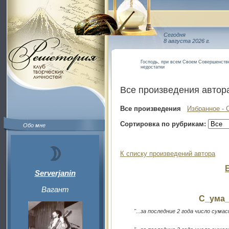
Сегодня
8 августа 2026 г.
Господь, при всем Своем Совершенстве
недостатки
Все произведения автор
Все произведения
Избранное - 
Сортировка по рубрикам:
Обо мне
К списку произведений автора
Serverjanin
Вагант
С_ума
"...за последние 2 года число сум