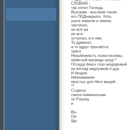
СЛОВАМ -
так хотел Господь
Высоким - высоким током
его ПОДнакрыло. Хоть
ушла энергия в землю,
частично,
но всё же
не вся-
осталась и в нём.
То дремлет,
а то вдруг проснётся,
тряся
Незыблемость психо-основы,
небесной матрицы шпур.*
Отсюда блеск глаз нездоровый
на взгляд недоумков и дур.
И бездна
Непонимания
простых для Него вещей...
**
Сгорела
свеча поминальная
по Разуму
и
Во-
Об-
Ще
.