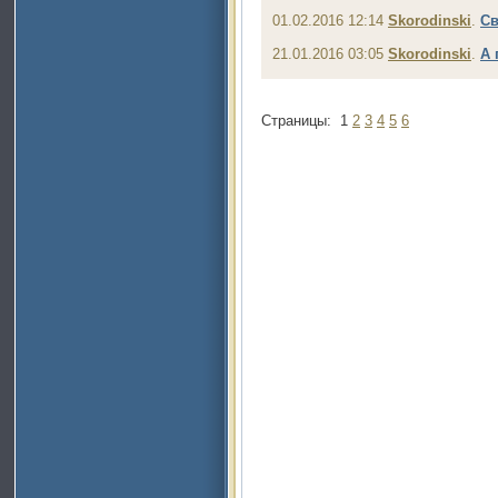
01.02.2016 12:14
Skorodinski
.
Св
21.01.2016 03:05
Skorodinski
.
А 
Страницы:
1
2
3
4
5
6