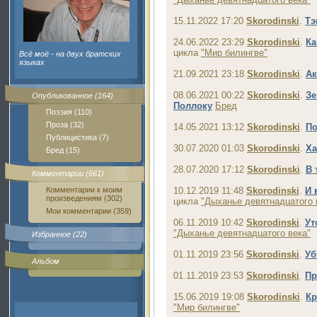
15.11.2022 17:20
Skorodinski
.
Тэ
24.06.2022 23:29
Skorodinski
.
Ка
цикла
"Мир билингве"
Всё моё - на двух братских
языках
21.09.2021 23:18
Skorodinski
.
Ак
08.06.2021 00:22
Skorodinski
.
Зе
Опубликованное (164)
Поллоку
Бред
Поэзия (110)
Проза (32)
14.05.2021 13:12
Skorodinski
.
По
Публицистика (7)
30.07.2020 01:03
Skorodinski
.
Х
Бред (15)
28.07.2020 17:12
Skorodinski
.
В 
Комментарии (661)
Комментарии к моим
10.12.2019 11:48
Skorodinski
.
И 
произведениям (302)
цикла
"Дыханье девятнадцатого 
Мои комментарии (359)
06.11.2019 10:42
Skorodinski
.
Ут
"Дыханье девятнадцатого века"
Избранное (22)
01.11.2019 23:56
Skorodinski
.
Уб
Альбом
01.11.2019 23:53
Skorodinski
.
Пр
15.06.2019 19:08
Skorodinski
.
Кр
"Мир билингве"