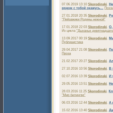
07.06.2019 13:10
Skorodinski
.
Не
рядом с тобой окажусь…
Поэз
27.01.2018 20:35
Skorodinski
.
Ре
"Пейзажики Родины нежной"
17.01.2018 22:03
Skorodinski
.
О,
Из цикла
"Дыханье девятнадцато
13.09.2017 00:19
Skorodinski
.
Мы
Публицистика
29.04.2017 21:08
Skorodinski
.
По
Проза
21.02.2017 20:27
Skorodinski
.
Ал
27.10.2016 10:56
Skorodinski
.
В 
02.07.2016 13:39
Skorodinski
.
И 
29.05.2016 13:51
Skorodinski
.
Не
28.03.2016 11:25
Skorodinski
.
Кл
"Мир билингве"
06.03.2016 12:44
Skorodinski
.
А 
15.02.2016 13:40
Skorodinski
.
Да