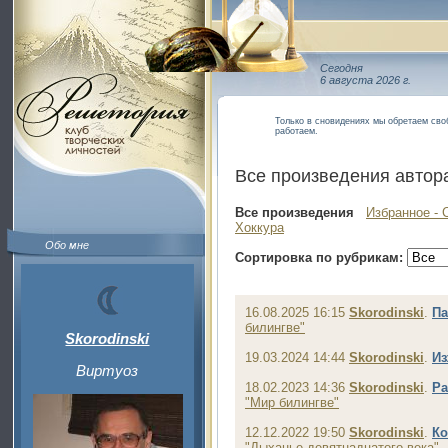
Сегодня
6 августа 2026 г.
Только в сновидениях мы обретаем своб
работаем.
Все произведения автор
Все произведения
Избранное - 
Хоккура
Обо мне
Сортировка по рубрикам:
16.08.2025 16:15
Skorodinski
.
Па
билингве"
Skorodinski
19.03.2024 14:44
Skorodinski
.
Из
Виртуоз
18.02.2023 14:36
Skorodinski
.
Ра
"Мир билингве"
12.12.2022 19:50
Skorodinski
.
Ко
"Дыханье девятнадцатого века"