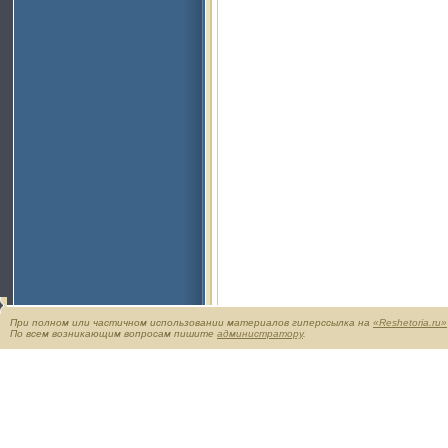
При полном или частичном использовании материалов гиперссылка на
«Reshetoria.ru»
По всем возникающим вопросам пишите
администратору
.