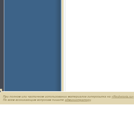
При полном или частичном использовании материалов гиперссылка на
«Reshetoria.ru»
По всем возникающим вопросам пишите
администратору
.