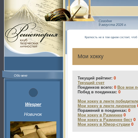
Сегодня
9 августа 2026 г.
Краткость не в том одном состоит, что
Мои хокку
Обо мне
Текущий рейтинг:
0
Текущий счет
Поединков всего:
0
Все мои п
Побед в поединках:
0
Мои хокку в ленте победител
Wesper
Мои хокку в ленте лауреатов
Поражений в поединках:
0
Новичок
Мои хокку в Разминке
0
Мои хокку в Разминке бест
0
Мои хокку в Юмор-студии
0