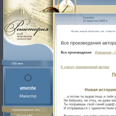
Сегодня
10 августа 2026 г.
Истину нельзя объяснять так, чтобы ее
Все произведения автор
Все произведения
Избранное - 
Обо мне
К списку произведений автора
П
amurcha
Новая история
Магистр
…а потом ты вырастешь и тебя у
Ни бабушка, ни отец, ни даже ма
Ты поправишь свой синий шарф 
И отправишься с одиночеством 
Опубликованное (91)
Вспомнишь, как тебя совсем мал
Поэзия (90)