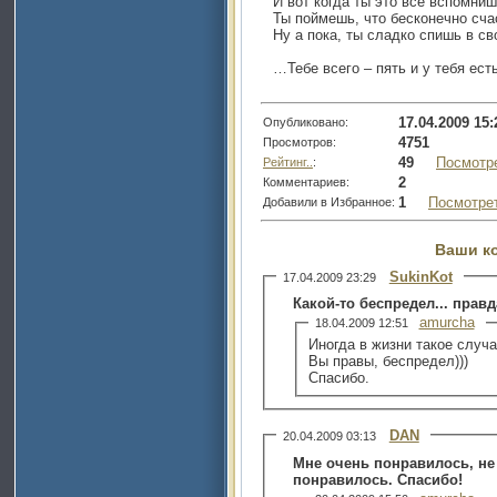
И вот когда ты это все вспомниш
Ты поймешь, что бесконечно счас
Ну а пока, ты сладко спишь в св
…Тебе всего – пять и у тебя ест
17.04.2009 15:
Опубликовано:
4751
Просмотров:
49
Посмотр
Рейтинг..
:
2
Комментариев:
1
Посмотре
Добавили в Избранное:
Ваши к
SukinKot
17.04.2009 23:29
Какой-то беспредел... прав
amurcha
18.04.2009 12:51
Иногда в жизни такое случа
Вы правы, беспредел)))
Спасибо.
DAN
20.04.2009 03:13
Мне очень понравилось, не
понравилось. Спасибо!