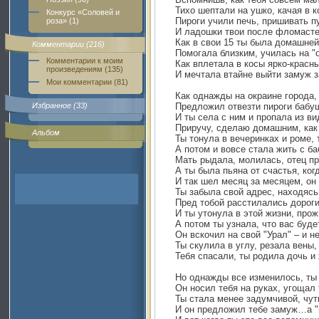
Тихо шептали на ушко, качая в к
Конкурс «Соловей и
Пироги учили печь, пришивать пу
роза» (1)
И ладошки твои после фломасте
Как в свои 15 ты была домашней
Комментарии (216)
Помогала близким, училась на "
Комментарии к моим
Как вплетала в косы ярко-красн
произведениям (135)
И мечтала втайне выйти замуж з
Мои комментарии (81)
Как однажды на окраине города, 
Избранное (33)
Предложил отвезти пироги бабуш
И ты села с ним и пропала из ви
Приручу, сделаю домашним, как 
Альбом
Ты тонула в вечеринках и роме, 
А потом и вовсе стала жить с ба
Мать рыдала, молилась, отец пр
А ты была пьяна от счастья, ког
И так шел месяц за месяцем, он
Ты забыла свой адрес, находясь
Пред тобой расстилались дороги
И ты утонула в этой жизни, прож
А потом ты узнала, что вас буде
Он вскочил на свой "Урал" – и н
Ты скулила в углу, резала вены,
Тебя спасали, ты родила дочь 
Но однажды все изменилось, ты 
Он носил тебя на руках, угощал
Ты стала менее задумчивой, чут
И он предложил тебе замуж…а "