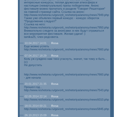
интересные конкурсы, теплая дружеская атмосфера и
настоящие (невиртуальные) призы победителям. Анонс
фестиваля можно прочитать в разделе "Говорит Решетория"
на главной странице сайта. Ссылка на анонс:
http://www.reshetoria.ru/govorit_reshetoriya/anonsy/news7949.php
Также уже объявлен первый конкурс - конкурс обороток
"Продолжение следует!"
Ссылка на него:
http://www.reshetoria.ru/govorit_reshetoriya/anonsy/news7950.php
Внимательно следите за анонсами: в них будут отражаться
все мероприятия фестиваля. Желаю удачи! :)
tamika25, член редсовета.
10.04.2017 14:01
Rosa
Еще можно успеть
http://www.reshetoria.ru/govorit_reshetoriya/anonsy/news7660.php
07.04.2017 18:29
Rosa
Коль уж суждено нам тихо угаснуть, значит, так тому и быть...
(с)
Не допустить
http://www.reshetoria.ru/govorit_reshetoriya/anonsy/news7660.php
- для начала
20.01.2017 21:35
Rosa
Прошел год...
http://www.reshetoria.ru/govorit_reshetoriya/anonsy/news7543.php
02.05.2014 22:14
Rosa
http://www.reshetoria.ru/govorit_reshetoriya/anonsy/news6010.php
18.01.2014 00:21
Rosa
http://www.reshetoria.ru/govorit_reshetoriya/anonsy/news5845.php
26.10.2013 15:09
Rosa