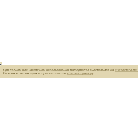
При полном или частичном использовании материалов гиперссылка на
«Reshetoria.ru»
По всем возникающим вопросам пишите
администратору
.