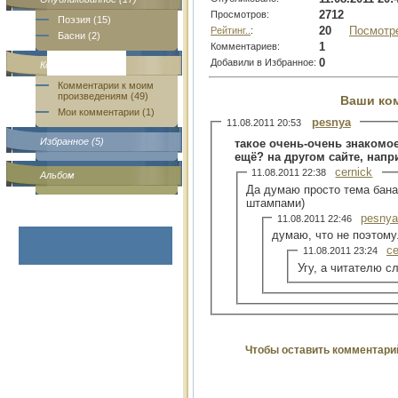
2712
Просмотров:
Поэзия (15)
20
Посмотр
Рейтинг..
:
Басни (2)
1
Комментариев:
0
Добавили в Избранное:
Комментарии (50)
Комментарии к моим
произведениям (49)
Ваши ко
Мои комментарии (1)
pesnya
11.08.2011 20:53
Избранное (5)
такое очень-очень знакомое.
ещё? на другом сайте, напр
cernick
11.08.2011 22:38
Альбом
Да думаю просто тема бана
штампами)
pesny
11.08.2011 22:46
думаю, что не поэтому
ce
11.08.2011 23:24
Угу, а читателю с
Чтобы оставить комментари