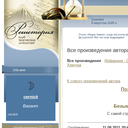
Сегодня
8 августа 2026 г.
Очень обидно бывает, когда писателя-
футурологи! Мы честные выдумщики!
Все произведения автор
Все произведения
Избранное - 
Хоккура
Обо мне
К списку произведений автора
По
cernick
Вагант
Безым
С самой стр
cernick
11.08.2011 20:
Опубликовано:
Опубликованное (17)