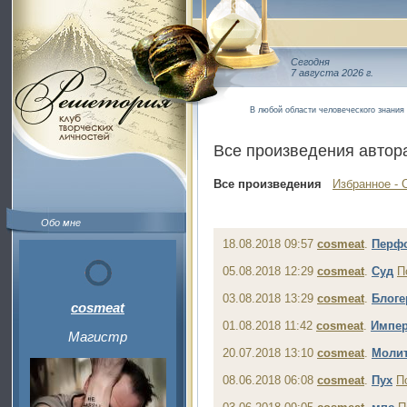
Сегодня
7 августа 2026 г.
В любой области человеческого знания
Все произведения автор
Все произведения
Избранное - 
Обо мне
18.08.2018 09:57
cosmeat
.
Перф
05.08.2018 12:29
cosmeat
.
Суд
П
03.08.2018 13:29
cosmeat
.
Блоге
cosmeat
01.08.2018 11:42
cosmeat
.
Импер
Магистр
20.07.2018 13:10
cosmeat
.
Моли
08.06.2018 06:08
cosmeat
.
Пух
П