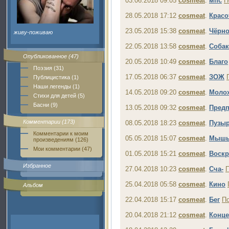
03.06.2018 09:05
cosmeat
.
мпс
П
28.05.2018 17:12
cosmeat
.
Красо
23.05.2018 15:38
cosmeat
.
Чёрно
живу-поживаю
22.05.2018 13:58
cosmeat
.
Собак
Опубликованное (47)
20.05.2018 10:49
cosmeat
.
Благо
Поэзия (31)
17.05.2018 06:37
cosmeat
.
ЗОЖ
Публицистика (1)
Наши легенды (1)
14.05.2018 09:20
cosmeat
.
Моло
Стихи для детей (5)
Басни (9)
13.05.2018 09:32
cosmeat
.
Предп
Комментарии (173)
08.05.2018 18:23
cosmeat
.
Пузы
Комментарии к моим
05.05.2018 15:07
cosmeat
.
Мыш
произведениям (126)
Мои комментарии (47)
01.05.2018 15:21
cosmeat
.
Воскр
Избранное
27.04.2018 10:23
cosmeat
.
Сча-
25.04.2018 05:58
cosmeat
.
Кино
Альбом
22.04.2018 15:17
cosmeat
.
Бег
П
20.04.2018 21:12
cosmeat
.
Конце