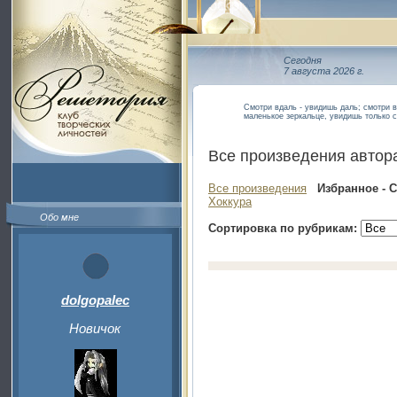
Сегодня
7 августа 2026 г.
Смотри вдаль - увидишь даль; смотри в
маленькое зеркальце, увидишь только с
Все произведения автор
Все произведения
Избранное - 
Хоккура
Обо мне
Сортировка по рубрикам:
dolgopalec
Новичок