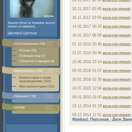
20.11.2017 02:48
ecce-cor-meum
16.11.2017 23:55
ecce-cor-meum
Вышел ёжик из тумана, вынул
14.02.2017 00:15
ecce-cor-meum
ножик из кармана...
Дмитрий Цветков
16.01.2017 06:00
ecce-cor-meum
Опубликованное (69)
01.10.2016 20:45
ecce-cor-meum
Поэзия (59)
21.07.2016 00:46
ecce-cor-meum
Публицистика (1)
Оборотки и пародии (9)
15.06.2016 23:14
ecce-cor-meum
05.03.2016 01:07
ecce-cor-meum
Комментарии (430)
Комментарии к моим
20.01.2016 02:30
ecce-cor-meum
произведениям (320)
Мои комментарии (110)
24.07.2015 12:04
ecce-cor-meum
Избранное (34)
09.01.2015 03:00
ecce-cor-meum
24.12.2014 01:18
ecce-cor-meum
Альбом
09.12.2014 12:51
ecce-cor-meum
Фрейду). Персонаж - Даун Даня