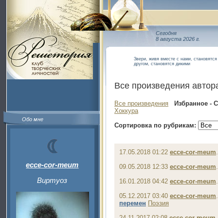
Сегодня
8 августа 2026 г.
Звери, живя вместе с нами, становятся
другом, становятся дикими
Все произведения автор
Все произведения
Избранное - 
Хоккура
Обо мне
Сортировка по рубрикам:
17.05.2018 01:22
ecce-cor-meum
ecce-cor-meum
09.05.2018 12:33
ecce-cor-meum
Виртуоз
16.01.2018 04:42
ecce-cor-meum
05.12.2017 03:40
ecce-cor-meum
перемен
Поэзия
24.11.2017 02:08
ecce-cor-meum