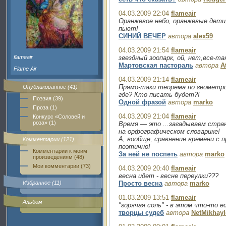
04.03.2009 22:04
flameair
Оранжевое небо, оранжевые дети,
пьют!
СИНИЙ ВЕЧЕР
автора
alex59
04.03.2009 21:54
flameair
flameair
звездный зоопарк, ой, нет,все-та
Мартовская пастораль
автора
A
Flame Air
04.03.2009 21:14
flameair
Прямо-таки теорема по геометрии
Опубликованное (41)
где? Кто писать будет?!
Поэзия (39)
Одной фразой
автора
marko
Проза (1)
04.03.2009 21:04
flameair
Конкурс «Соловей и
роза» (1)
Время — это ...загадываем стран
на орфографическом словарике!
А, вообще, сравнение времени с п
Комментарии (121)
поэтично!
Комментарии к моим
За ней не поспеть
автора
marko
произведениям (48)
Мои комментарии (73)
04.03.2009 20:40
flameair
весна идет - весне переулки???
Избранное (11)
Просто весна
автора
marko
01.03.2009 13:51
flameair
Альбом
"горячая соль" - в этом что-то е
творцы судеб
автора
NetMikhay