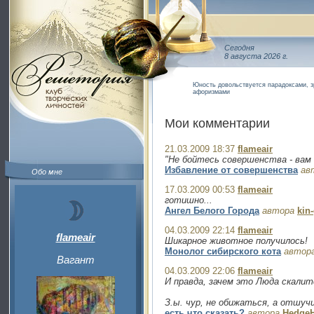
Сегодня
8 августа 2026 г.
Юность довольствуется парадоксами, 
афоризмами
Мои комментарии
21.03.2009 18:37
flameair
"Не бойтесь совершенства - вам 
Избавление от совершенства
ав
Обо мне
17.03.2009 00:53
flameair
готишно...
Ангел Белого Города
автора
kin
04.03.2009 22:14
flameair
flameair
Шикарное животное получилось!
Монолог сибирского кота
автор
Вагант
04.03.2009 22:06
flameair
И правда, зачем это Люда скалит
З.ы. чур, не обижаться, а отшуч
есть что сказать?
автора
Hedge