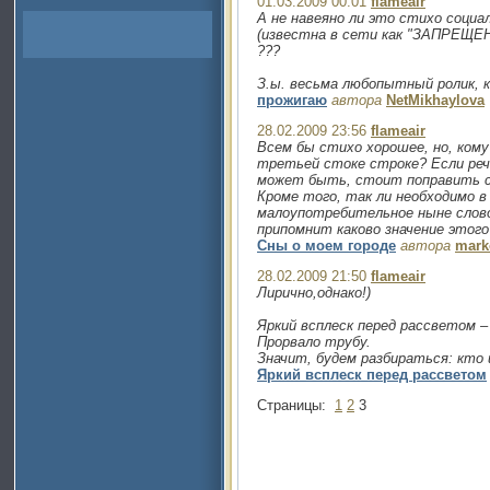
01.03.2009 00:01
flameair
А не навеяно ли это стихо социал
(известна в сети как "ЗАПРЕ
???
З.ы. весьма любопытный ролик, 
прожигаю
автора
NetMikhaylova
28.02.2009 23:56
flameair
Всем бы стихо хорошее, но, кому
третьей стоке строке? Если реч
может быть, стоит поправить 
Кроме того, так ли необходимо 
малоупотребительное ныне слово
припомнит каково значение этого
Сны о моем городе
автора
mark
28.02.2009 21:50
flameair
Лирично,однако!)
Яркий всплеск перед рассветом –
Прорвало трубу.
Значит, будем разбираться: кто 
Яркий всплеск перед рассветом
Страницы:
1
2
3