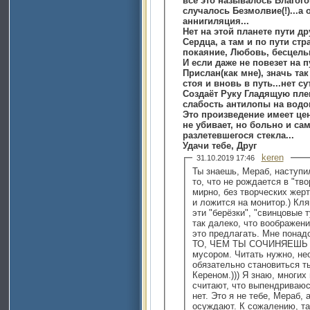
все это называлось Благого
случалось Безмолвие(!)...а
аннигиляция...
Нет на этой планете пути др
Сердца, а там и по пути стр
покаяние, Любовь, бесцельн
И если даже не повезет на п
Прислан(как мне), значь так
стоя и вновь в путь...нет су
Создаёт Руку Гладящую пле
слабость антилопы на водоп
Это произведение имеет це
не убивает, но больно и са
разлетевшегося стекла...
Удачи тебе, Друг
keren
31.10.2019 17:46
Ты знаешь, Мераб, наступи
то, что не рождается в "тво
мирно, без творческих жерт
и ложится на монитор.) Кля
эти "берёзки", "свинцовые т
так далеко, что воображени
это предлагать. Мне понад
ТО, ЧЕМ ТЫ СОЧИНЯЕШЬ на
мусором. Читать нужно, не
обязательно становиться тыся
Кереном.))) Я знаю, многих
считают, что выпендриваюс
нет. Это я не тебе, Мераб, 
осуждают. К сожалению, так