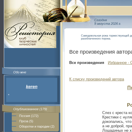
Сегодня
9 августа 2026 г.
Самодовольная рожа торжествующей доб
разоблаченного порока.
Все произведения автор
Все произведения
Избранное - 
Обо мне
К списку произведений автора
keren
П
*
Р
Опубликованное (179)
Слез с креста к
Поэзия (172)
Крестики с нуля
Проза (5)
докопались, что
a не доброй, пр
Оборотки и пародии (2)
Лошадиных не х