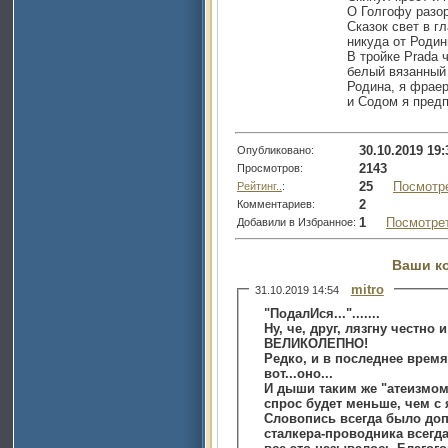
О Голгофу разо
Сказок свет в г
никуда от Родин
В тройке Prada 
белый вязанный 
Родина, я фраер,
и Содом я пред
30.10.2019 19:
Опубликовано:
2143
Просмотров:
25
Посмотр
Рейтинг..
:
2
Комментариев:
1
Посмотре
Добавили в Избранное:
Ваши к
mitro
31.10.2019 14:54
"ПодалИся...".......
Ну, че, друг, лязгну честно
ВЕЛИКОЛЕПНО!
Редко, и в последнее время
вот...оно...
И дыши таким же "атеизмом"
спрос будет меньше, чем с
Словопись всегда было доп
сталкера-проводника всегд