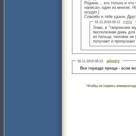
Родина..., кто только и что
написал,-один из многих. Н
осудит.)
Спасибо и тебе удачи, Друг
mitro
01.11.2019 00:12
Знаю, в "творческих м
бесполезная дажь для
из пальца, человек не
получает и пропускает
aleexiy
30.11.2019 05:13
Все гораздо проще - если м
Чтобы оставить комментар