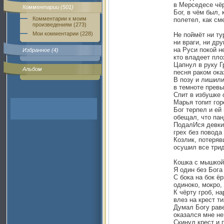
в Мерседесе чё
Комментарии (501)
Бог, в чём был, 
Комментарии к моим
полетел, как с
произведениям (273)
Мои комментарии (228)
Не поймёт ни тур
ни враги, ни дру
на Руси покой н
Избранное (4)
кто владеет пло
Цапнул в руку Г
Альбом
песня раком ока
В позу и лишили
в темноте превы
Спит в избушке 
Марья топит гор
Бог терпел и ей
обещал, что пан
ПодалИся девки
грех без повода 
Козлик, потеряв
осушил все трид
Кошка с мышкой
Я один без Бога
С бока на бок ёр
одиноко, мокро,
К чёрту гроб, н
влез на крест т
Думал Богу раве
оказался мне не
Скинул крест и 