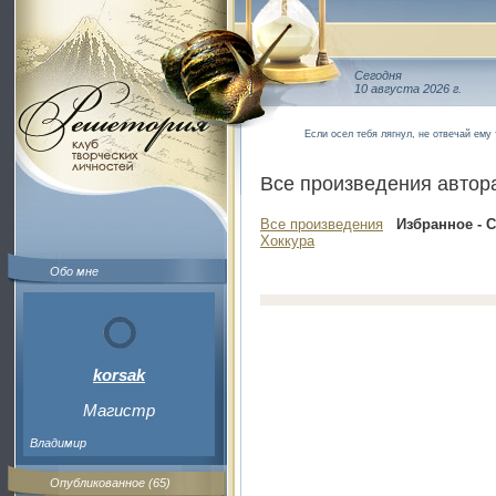
Сегодня
10 августа 2026 г.
Если осел тебя лягнул, не отвечай ему
Все произведения автор
Все произведения
Избранное - 
Хоккура
Обо мне
korsak
Магистр
Владимир
Опубликованное (65)