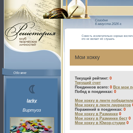
Сегодня
6 августа 2026 г.
Совесть исключительно хорошо воспита
кто не желает её слушать
Мои хокку
Обо мне
Текущий рейтинг:
0
Текущий счет
Поединков всего:
0
Все мои п
Побед в поединках:
0
larky
Мои хокку в ленте победител
Мои хокку в ленте лауреатов
Поражений в поединках:
0
Виртуоз
Мои хокку в Разминке
0
Мои хокку в Разминке бест
0
Мои хокку в Юмор-студии
0