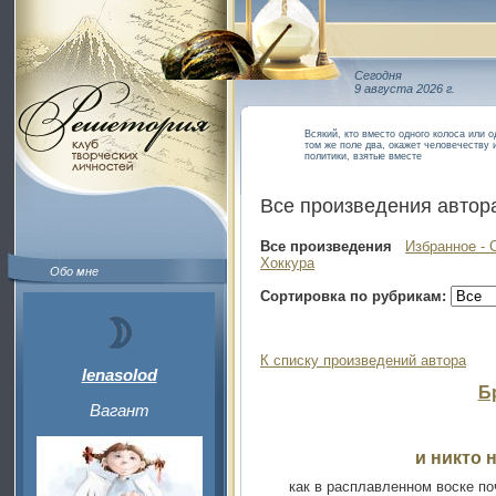
Сегодня
9 августа 2026 г.
Всякий, кто вместо одного колоса или 
том же поле два, окажет человечеству 
политики, взятые вместе
Все произведения автор
Все произведения
Избранное - 
Хоккура
Обо мне
Сортировка по рубрикам:
К списку произведений автора
lenasolod
Б
Вагант
и никто н
как в расплавленном воске по