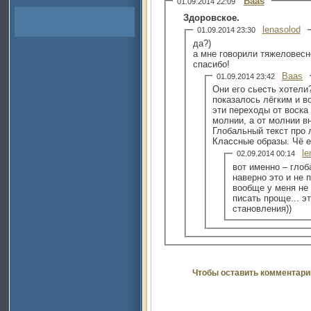
Baas
01.09.2014 22:09
Здоровское.
lenasolod
01.09.2014 23:30
да?)
а мне говорили тяжеловесн
спасибо!
Baas
01.09.2014 23:42
Они его сьесть хотели
показалось лёгким и 
эти переходы от воска 
молнии, а от молнии в
Глобальный текст про любовь, смерть и жизнь.
Классные образы. Чё 
le
02.09.2014 00:14
вот именно – глоб
наверно это и не 
вообще у меня не 
писать проще... э
становления))
Чтобы оставить комментари