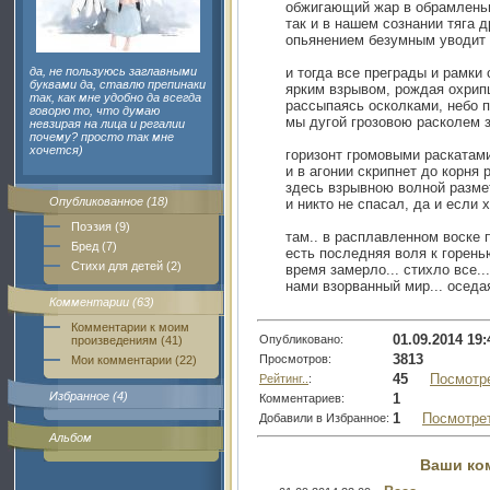
обжигающий жар в обрамлень
так и в нашем сознании тяга др
опьянением безумным уводит 
да, не пользуюсь заглавными
и тогда все преграды и рамки 
буквами да, ставлю препинаки
ярким взрывом, рождая охрип
так, как мне удобно да всегда
рассыпаясь осколками, небо п
говорю то, что думаю
мы дугой грозовою расколем 
невзирая на лица и регалии
почему? просто так мне
хочется)
горизонт громовыми раскатами
и в агонии скрипнет до корня 
здесь взрывною волной разме
Опубликованное (18)
и никто не спасал, да и если 
Поэзия (9)
там.. в расплавленном воске 
Бред (7)
есть последняя воля к горенью
Стихи для детей (2)
время замерло... стихло все.
нами взорванный мир... оседа
Комментарии (63)
Комментарии к моим
01.09.2014 19:
Опубликовано:
произведениям (41)
3813
Просмотров:
Мои комментарии (22)
45
Посмотр
Рейтинг..
:
Избранное (4)
1
Комментариев:
1
Посмотре
Добавили в Избранное:
Альбом
Ваши ко