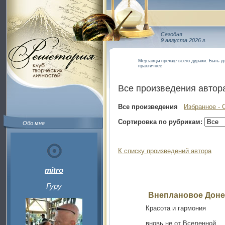
Сегодня
9 августа 2026 г.
Мерзавцы прежде всего дураки. Быть до
практичнее
Все произведения автор
Все произведения
Избранное - 
Сортировка по рубрикам:
Обо мне
К списку произведений автора
mitro
Гуру
Внеплановое Доне
Красота и гармония
вновь не от Вселенной,