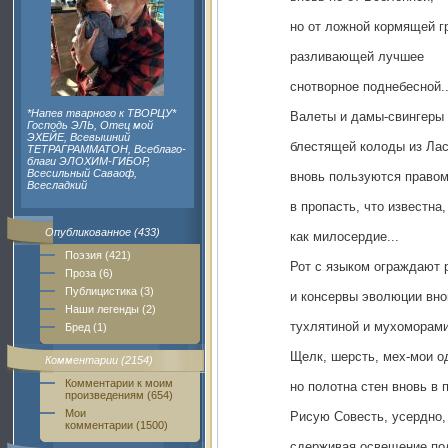
но от ложной кормящей г
разливающей лучшее
снотворное поднебесной..
*Напев тварного к ТВОРЦУ*
Валеты и дамы-свингеры
Господь ЭЛЬ, Отец мой
ЭХЕЙЕ, Всевышний
блестящей колоды из Лас
ТЕТРАГРАММАТОН, Всеблаго-
благи ЭЛОХИМ-ГИБОР,
Всесильный Саваоф,
вновь пользуются правом
Всесладкий
в пропасть, что известна,
Опубликованное (433)
как милосердие...
Поэзия (421)
Рот с языком ограждают 
Проза (6)
Публицистика (3)
и консервы эволюции вно
Наши легенды (2)
тухлятиной и мухоморами
Бред (1)
Щелк, шерсть, мех-мои о
Комментарии (2154)
Комментарии к моим
но полотна стен вновь в 
произведениям (654)
Мои
Рисую Совесть, усердно,
комментарии (1500)
сдерживая освещение под