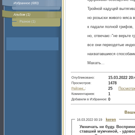
Избранное (680)
Тройной кадуцей вытягив
Альбом (1)
но розыски живого мяса 
Разное (1)
к падали полной грифов,
но, отвечаю:-"не верьте 
все они переодетые индю
нахватавшиеся способам
Махать...
15.03.2022 20:
Опубликовано:
1478
Просмотров:
25
Посмотр
Рейтинг..
:
1
Комментариев:
0
Добавили в Избранное:
Ваши
keren
16.03.2022 00:19
Умничать не буду. Восприни
ставший мужчиной, - удовол