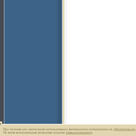
При полном или частичном использовании материалов гиперссылка на
«Reshetoria.ru»
По всем возникающим вопросам пишите
администратору
.