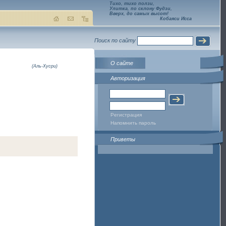
Тихо, тихо ползи,
Улитка, по склону Фудзи,
Вверх, до самых высот!
Кобаяси Исса
Поиск по сайту
О сайте
(Аль-Хусри)
Авторизация
Регистрация
Напомнить пароль
Приветы