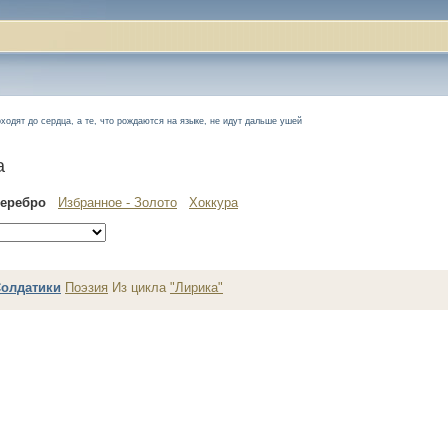
ходят до сердца, а те, что рождаются на языке, не идут дальше ушей
а
Серебро
Избранное - Золото
Хоккура
олдатики
Поэзия
Из цикла
"Лирика"