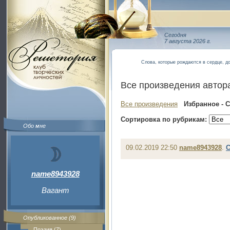
Сегодня
7 августа 2026 г.
Слова, которые рождаются в сердце, до
Все произведения автор
Все произведения
Избранное - 
Сортировка по рубрикам:
Обо мне
09.02.2019 22:50
name8943928
.
С
name8943928
Вагант
Опубликованное (9)
Поэзия (7)