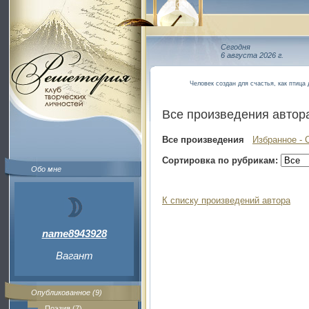
Сегодня
6 августа 2026 г.
Человек создан для счастья, как птица 
Все произведения автор
Все произведения
Избранное - 
Сортировка по рубрикам:
Обо мне
К списку произведений автора
name8943928
Вагант
Опубликованное (9)
Поэзия (7)