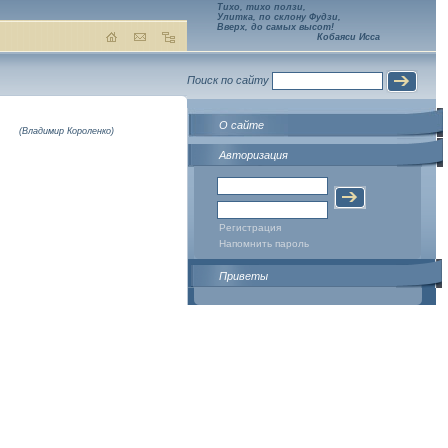
Тихо, тихо ползи,
Улитка, по склону Фудзи,
Вверх, до самых высот!
Кобаяси Исса
Поиск по сайту
О сайте
(Владимир Короленко)
Авторизация
Регистрация
Напомнить пароль
Приветы