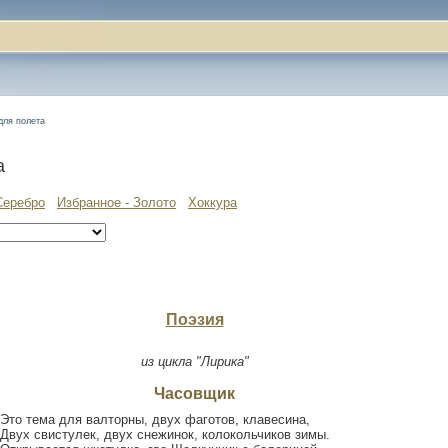
для полета
а
Серебро
Избранное - Золото
Хоккура
Поэзия
из цикла "Лирика"
Часовщик
Это тема для валторны, двух фаготов, клавесина,
Двух свистулек, двух снежинок, колокольчиков зимы.