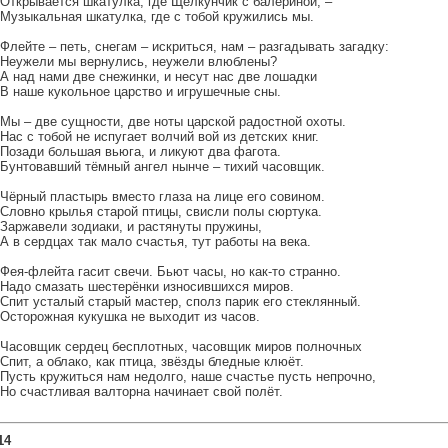
Открывается шкатулка, где Щелкунчик с балериной, –
Музыкальная шкатулка, где с тобой кружились мы.
Флейте – петь, снегам – искриться, нам – разгадывать загадку:
Неужели мы вернулись, неужели влюблены?
А над нами две снежинки, и несут нас две лошадки
В наше кукольное царство и игрушечные сны.
Мы – две сущности, две ноты царской радостной охоты.
Нас с тобой не испугает волчий вой из детских книг.
Позади большая вьюга, и ликуют два фагота.
Бунтовавший тёмный ангел нынче – тихий часовщик.
Чёрный пластырь вместо глаза на лице его совином.
Словно крылья старой птицы, свисли полы сюртука.
Заржавели зодиаки, и растянуты пружины,
А в сердцах так мало счастья, тут работы на века.
Фея-флейта гасит свечи. Бьют часы, но как-то странно.
Надо смазать шестерёнки износившихся миров.
Спит усталый старый мастер, сполз парик его стеклянный.
Осторожная кукушка не выходит из часов.
Часовщик сердец бесплотных, часовщик миров полночных
Спит, а облако, как птица, звёзды бледные клюёт.
Пусть кружиться нам недолго, наше счастье пусть непрочно,
Но счастливая валторна начинает свой полёт.
14