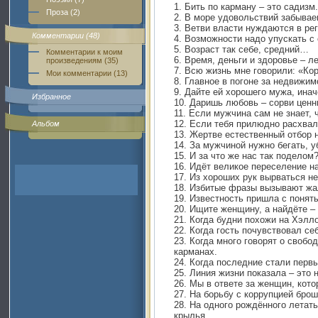
1. Бить по карману – это садизм.
Проза (2)
2. В море удовольствий забывае
3. Ветви власти нуждаются в ре
Комментарии (48)
4. Возможности надо упускать с
5. Возраст так себе, средний…
Комментарии к моим
6. Время, деньги и здоровье – л
произведениям (35)
7. Всю жизнь мне говорили: «Кор
Мои комментарии (13)
8. Главное в погоне за недвижим
9. Дайте ей хорошего мужа, инач
Избранное
10. Даришь любовь – сорви ценн
11. Если мужчина сам не знает, 
12. Если тебя прилюдно расхвали
Альбом
13. Жертве естественный отбор 
14. За мужчиной нужно бегать, у
15. И за что же нас так поделом
16. Идёт великое переселение н
17. Из хороших рук вырваться н
18. Избитые фразы вызывают жа
19. Известность пришла с понят
20. Ищите женщину, а найдёте –
21. Когда будни похожи на Хэлло
22. Когда гость почувствовал се
23. Когда много говорят о свобод
карманах.
24. Когда последние стали первы
25. Линия жизни показала – это 
26. Мы в ответе за женщин, кото
27. На борьбу с коррупцией бро
28. На одного рождённого летат
крылья.