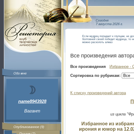
Сегодня
7 августа 2026 г.
Если мудрец попадает к глупцам, не дол
болтовней своей победит мудреца, то н
можно расколоть алмаз
Все произведения автор
Все произведения
Избранное - 
Обо мне
Сортировка по рубрикам:
К списку произведений автора
name8943928
П
Вагант
из цикла "Ф
Избранное из избран
Опубликованное (9)
ирония и юмор на 12.0
Поэзия (7)