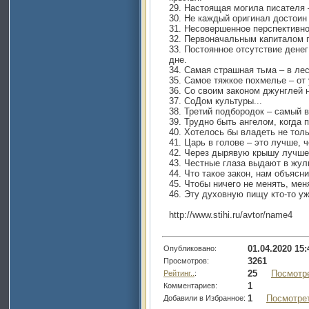
29. Настоящая могила писателя 
30. Не каждый оригинал достоин 
31. Несовершенное перспективно
32. Первоначальным капиталом 
33. Постоянное отсутствие дене
дне.
34. Самая страшная тьма – в лес
35. Самое тяжкое похмелье – от 
36. Со своим законом джунглей н
37. СоДом культуры...
38. Третий подбородок – самый 
39. Трудно быть ангелом, когда 
40. Хотелось бы владеть не толь
41. Царь в голове – это лучше, 
42. Через дырявую крышу лучше
43. Честные глаза выдают в жу
44. Что такое закон, нам объясн
45. Чтобы ничего не менять, мен
46. Эту духовную пищу кто-то уж
http://www.stihi.ru/avtor/name4
01.04.2020 15:
Опубликовано:
3261
Просмотров:
25
Посмотр
Рейтинг..
:
1
Комментариев:
1
Посмотре
Добавили в Избранное: