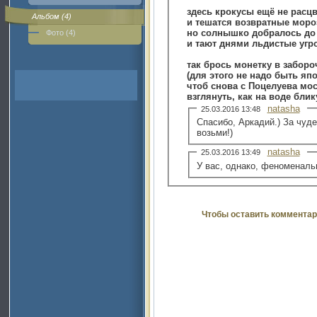
здесь крокусы ещё не расц
Альбом (4)
и тешатся возвратные моро
но солнышко добралось до
Фото (4)
и тают днями льдистые угр
так брось монетку в забор
(для этого не надо быть яп
чтоб снова с Поцелуева мос
взглянуть, как на воде блику
natasha
25.03.2016 13:48
Спасибо, Аркадий.) За чуде
возьми!)
natasha
25.03.2016 13:49
У вас, однако, феноменальн
Чтобы оставить комментар