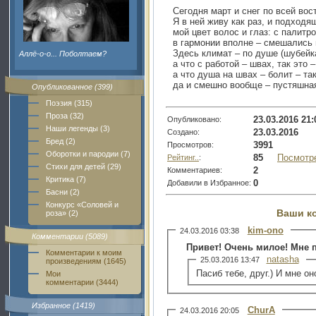
Сегодня март и снег по всей во
Я в ней живу как раз, и подходя
мой цвет волос и глаз: с палитр
в гармонии вполне – смешались 
Здесь климат – по душе (шубейк
Аллё-о-о... Поболтаем?
а что с работой – швах, так это 
а что душа на швах – болит – так
да и смешно вообще – пустяшн
Опубликованное (399)
Поэзия (315)
Проза (32)
23.03.2016 21:
Опубликовано:
Наши легенды (3)
23.03.2016
Создано:
Бред (2)
3991
Просмотров:
Оборотки и пародии (7)
85
Посмотр
Рейтинг..
:
Стихи для детей (29)
2
Комментариев:
Критика (7)
0
Добавили в Избранное:
Басни (2)
Конкурс «Соловей и
Ваши к
роза» (2)
kim-ono
24.03.2016 03:38
Комментарии (5089)
Привет! Очень милое! Мне 
Комментарии к моим
natasha
25.03.2016 13:47
произведениям (1645)
Пасиб тебе, друг.) И мне он
Мои
комментарии (3444)
Избранное (1419)
ChurA
24.03.2016 20:05