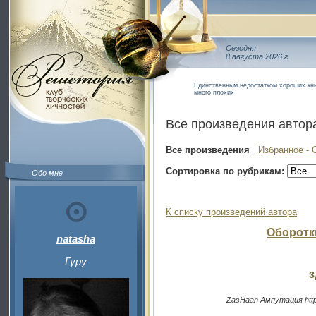
Сегодня
8 августа 2026 г.
Единственным недостатком хороших кни
много плохих
Все произведения автор
Все произведения
Избранное - 
Сортировка по рубрикам:
Обо мне
К списку произведений автора
Оборотк
natasha
Гуру
з
ZasHaan Ампутация http: