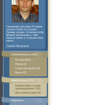
Галерными вёслами По морю
стихии Гребу я в поэзию
Руками своими. И,черпая воду,
Вперёд продвигаюсь. Чем
дальше гребу я, Сильнее тем
каюсь.
Сергей Прилуцкий
Опубликованное (650)
Поэзия (633)
Проза (1)
Стихи для детей (14)
Басни (2)
Комментарии (151)
Комментарии к моим
произведениям (145)
Мои комментарии (6)
Избранное