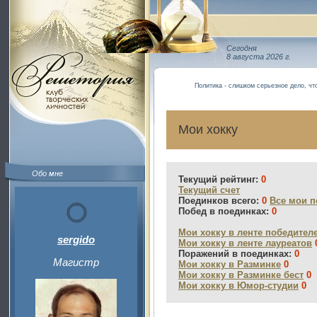
Сегодня
8 августа 2026 г.
Политика - слишком серьезное дело, чт
Мои хокку
Обо мне
Текущий рейтинг:
0
Текущий счет
Поединков всего:
0
Все мои п
Побед в поединках:
0
Мои хокку в ленте победител
sergido
Мои хокку в ленте лауреатов
Поражений в поединках:
0
Магистр
Мои хокку в Разминке
0
Мои хокку в Разминке бест
0
Мои хокку в Юмор-студии
0