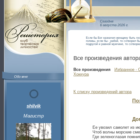
Сегодня
6 августа 2026 г.
Если бы Бог назначил женщину быть го
головы, если бы - рабой, то сотворил бы
подругой и равной мужчине, то сотвори
Все произведения автор
Все произведения
Избранное - 
Хоккура
Обо мне
К списку произведений автора
По
shilvik
Магистр
До
Ее увозил самолет из и
Чтоб волны морские сме
Где зеленоглазая помнит