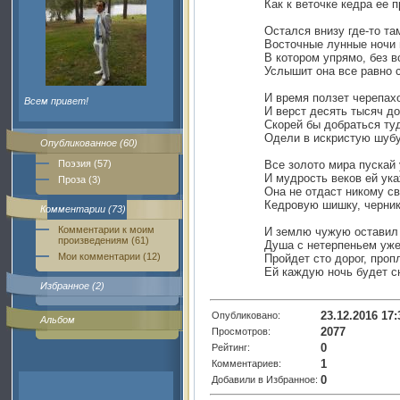
Как к веточке кедра ее 
Остался внизу где-то т
Восточные лунные ночи 
В котором упрямо, без в
Услышит она все равно 
И время ползет черепахо
Всем привет!
И верст десять тысяч д
Скорей бы добраться туд
Одели в искристую шубу
Опубликованное (60)
Поэзия (57)
Все золото мира пускай 
И мудрость веков ей ука
Проза (3)
Она не отдаст никому св
Кедровую шишку, черник
Комментарии (73)
Комментарии к моим
И землю чужую оставил 
произведениям (61)
Душа с нетерпеньем уже
Мои комментарии (12)
Пройдет сто дорог, проп
Ей каждую ночь будет с
Избранное (2)
23.12.2016 17:
Опубликовано:
Альбом
2077
Просмотров:
0
Рейтинг:
1
Комментариев:
0
Добавили в Избранное: