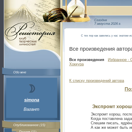
Сегодня
7 августа 2026 г.
С тех пор как завелись у нас знатоки и
Все произведения автор
Все произведения
Избранное - 
Хоккура
Обо мне
К списку произведений автора
По
simona
Экспромт хорош, 
Вагант
Экспромт хорош, поспо
Когда поставлена зада
Спешим писать, ядрёна
Опубликованное (15)
А как же может быть 
Поэзия (11)