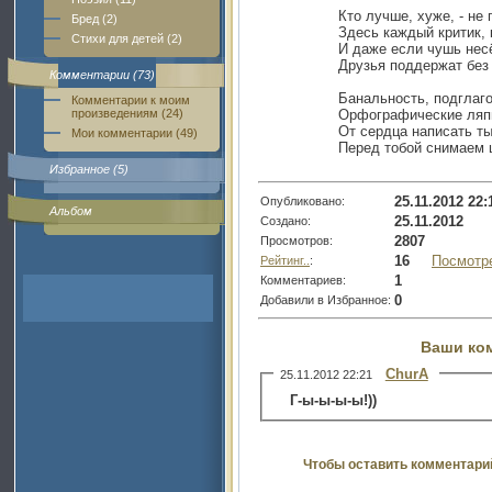
Кто лучше, хуже, - не
Бред (2)
Здесь каждый критик, 
Стихи для детей (2)
И даже если чушь нес
Друзья поддержат без
Комментарии (73)
Банальность, подглаго
Комментарии к моим
произведениям (24)
Орфографические ляпы
От сердца написать ты
Мои комментарии (49)
Перед тобой снимаем
Избранное (5)
25.11.2012 22:
Опубликовано:
Альбом
25.11.2012
Создано:
2807
Просмотров:
16
Посмотр
Рейтинг..
:
1
Комментариев:
0
Добавили в Избранное:
Ваши ко
ChurA
25.11.2012 22:21
Г-ы-ы-ы-ы!))
Чтобы оставить комментари