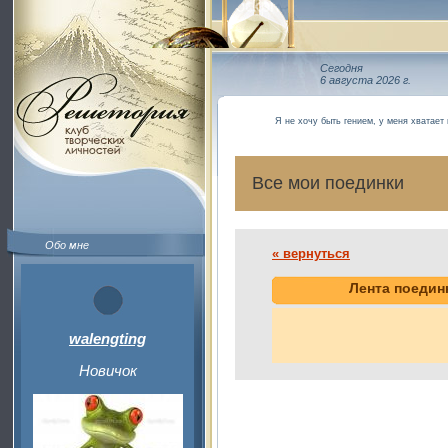
Сегодня
6 августа 2026 г.
Я не хочу быть гением, у меня хватает
Все мои поединки
Обо мне
« вернуться
Лента поедин
walengting
Новичок