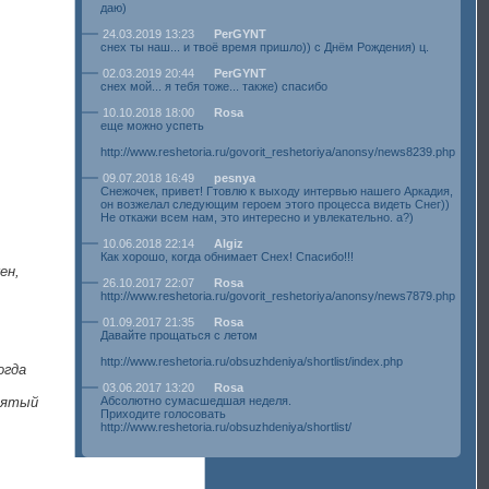
даю)
24.03.2019 13:23
PerGYNT
снех ты наш... и твоё время пришло)) с Днём Рождения) ц.
02.03.2019 20:44
PerGYNT
снех мой... я тебя тоже... также) спасибо
10.10.2018 18:00
Rosa
еще можно успеть
http://www.reshetoria.ru/govorit_reshetoriya/anonsy/news8239.php
09.07.2018 16:49
pesnya
Снежочек, привет! Гтовлю к выходу интервью нашего Аркадия,
он возжелал следующим героем этого процесса видеть Снег))
Не откажи всем нам, это интересно и увлекательно. а?)
10.06.2018 22:14
Algiz
Как хорошо, когда обнимает Снех! Спасибо!!!
ен,
26.10.2017 22:07
Rosa
http://www.reshetoria.ru/govorit_reshetoriya/anonsy/news7879.php
01.09.2017 21:35
Rosa
Давайте прощаться с летом
http://www.reshetoria.ru/obsuzhdeniya/shortlist/index.php
огда
03.06.2017 13:20
Rosa
 пятый
Абсолютно сумасшедшая неделя.
Приходите голосовать
http://www.reshetoria.ru/obsuzhdeniya/shortlist/