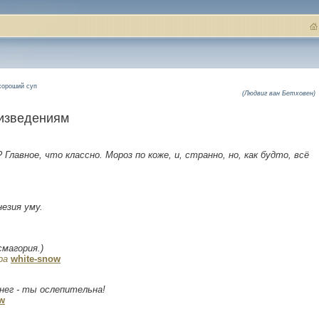
хороший суп
(Людвиг ван Бетховен)
оизведениям
? Главное, что классно. Мороз по коже, и, странно, но, как будто, всё
незия уму.
магория.)
ра
white-snow
Снег - ты ослепительна!
w