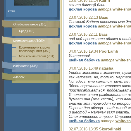
23.07.2016 22:14
Katrin
как-то близко)) блин
дохлая корова
автора
white-sno
снех
23.07.2016 22:13
Baas
Снежный Бодлер напомнил мне Эре
Опубликованное (118)
дохлая корова
автора
white-sno
Бред (118)
23.07.2016 22:11
Baas
над ней проплывали облака и сви
Комментарии (1060)
дохлая корова
автора
white-sno
Комментарии к моим
произведениям (359)
04.07.2016 19:34
PoorLamb
Интересно!
Мои комментарии (701)
шейная бабочка
автора
white-s
Избранное (335)
04.07.2016 15:49
natasha
Увидев манекена в магазине, пуг
как человека, но, только, мертв
Альбом
Но, здесь, мне кажется, речь, не
Здесь переживания человека наст
приспосабливаться, подделывать
И человек этот раздваивается п
думает она (эта часть), что влас
власть эта переходит ко второй 
Первые два абзаца – ещё живой 
и шестой – манекен взял власть.
Стихотворение в прозе. Страшное
шейная бабочка
автора
white-s
02.07.2016 13:35
Skorodinski