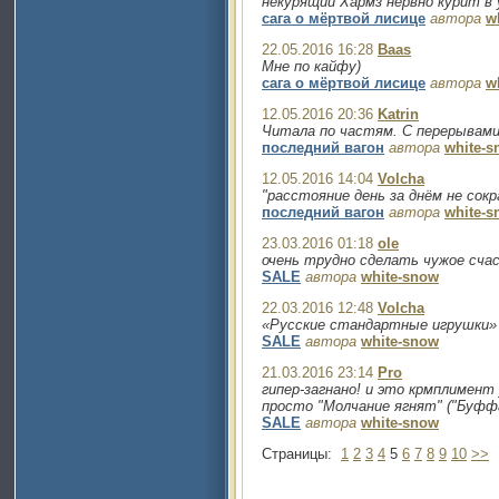
некурящий Хармз нервно курит в 
сага о мёртвой лисице
автора
w
22.05.2016 16:28
Baas
Мне по кайфу)
сага о мёртвой лисице
автора
w
12.05.2016 20:36
Katrin
Читала по частям. С перерывами
последний вагон
автора
white-s
12.05.2016 14:04
Volcha
"расстояние день за днём не сок
последний вагон
автора
white-s
23.03.2016 01:18
ole
очень трудно сделать чужое сча
SALE
автора
white-snow
22.03.2016 12:48
Volcha
«Русские стандартные игрушки» 
SALE
автора
white-snow
21.03.2016 23:14
Pro
гипер-загнано! и это крмплимент )
просто "Молчание ягнят" ("Буфф
SALE
автора
white-snow
Страницы:
1
2
3
4
5
6
7
8
9
10
>>