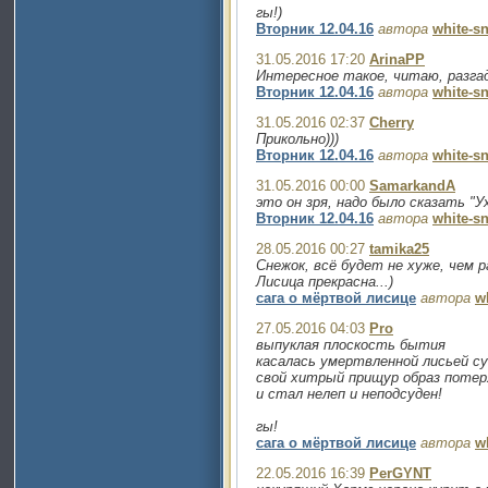
гы!)
Вторник 12.04.16
автора
white-s
31.05.2016 17:20
ArinaPP
Интересное такое, читаю, разгад
Вторник 12.04.16
автора
white-s
31.05.2016 02:37
Cherry
Прикольно)))
Вторник 12.04.16
автора
white-s
31.05.2016 00:00
SamarkandA
это он зря, надо было сказать "У
Вторник 12.04.16
автора
white-s
28.05.2016 00:27
tamika25
Снежок, всё будет не хуже, чем р
Лисица прекрасна...)
сага о мёртвой лисице
автора
w
27.05.2016 04:03
Pro
выпуклая плоскость бытия
касалась умертвленной лисьей с
свой хитрый прищур образ потер
и стал нелеп и неподсуден!
гы!
сага о мёртвой лисице
автора
w
22.05.2016 16:39
PerGYNT