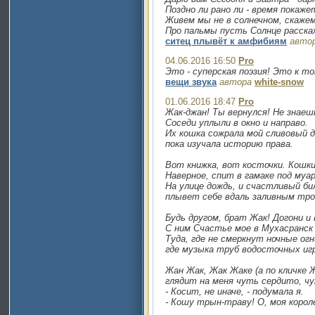
Поздно ли рано ли - время покаже
Живем мы не в солнечном, скажем
Про пальмы пусть Солнце расска
ситец плывёт к амфибиям
авто
04.06.2016 16:50
Pro
Это - суперская поэзия! Это к т
вещи звука
автора
white-snow
01.06.2016 18:47
Pro
Жак-джан! Ты вернулся! Не знаеш
Соседи уплыли в окно и направо.
Их кошка сожрала мой сливовый 
пока изучала историю права.
Вот книжка, вот косточки. Кошки
Наверное, спит в гамаке под муа
На улице дождь, и счастливый б
плывет себе вдаль заливным тр
Будь другом, брат Жак! Догони и 
С ним Счастье мое в Мухасранск
Туда, где не смеркнут ночные огн
где музыка труб водосточных игр
Жан Жак, Жак Жаке (а по кличке 
глядит на меня чуть сердито, чу
- Косит, не иначе, - подумала я.
- Кошу трын-траву! О, моя корол