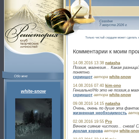
Сегодня
7 августа 2026 г.
Только чистый сердцем может сделать 
Комментарии к моим пр
14.08.2016 13:38
natasha
Поэзия, магнезия... Какая разница
понятно.
Обо мне
скриншот
автора
white-snow
14.08.2016 07:40
kim-ono
Гениально!Но это не поэзия,а маг
white-snow
скриншот
автора
white-snow
09.08.2016 14:15
natasha
Очень, очень по душе эта фантас
жизненная необходимость
авто
02.08.2016 19:55
Pro
Вечное сияние чистого... снега! 
дохлая корова
автора
white-sno