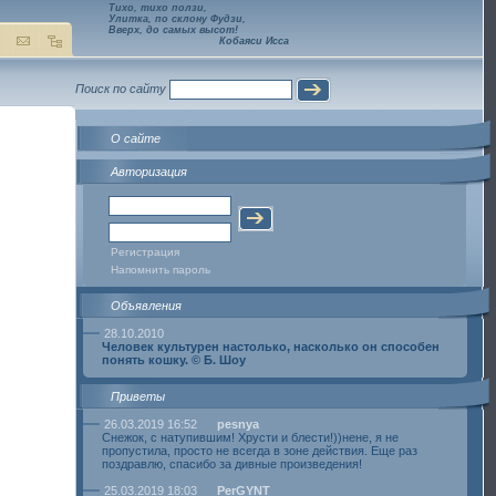
Тихо, тихо ползи,
Улитка, по склону Фудзи,
Вверх, до самых высот!
Кобаяси Исса
Поиск по сайту
О сайте
Авторизация
Регистрация
Напомнить пароль
Объявления
28.10.2010
Человек культурен настолько, насколько он способен
понять кошку. © Б. Шоу
Приветы
26.03.2019 16:52
pesnya
Cнежок, с натупившим! Хрусти и блести!))нене, я не
пропустила, просто не всегда в зоне действия. Еще раз
поздравлю, спасибо за дивные произведения!
25.03.2019 18:03
PerGYNT