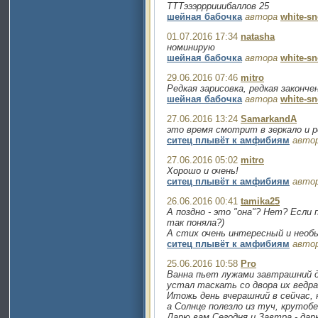
ТТТэээрррииибаллов 25
шейная бабочка
автора
white-s
01.07.2016 17:34
natasha
номинирую
шейная бабочка
автора
white-s
29.06.2016 07:46
mitro
Редкая зарисовка, редкая законч
шейная бабочка
автора
white-s
27.06.2016 13:24
SamarkandA
это время смотрит в зеркало и ре
ситец плывёт к амфибиям
авто
27.06.2016 05:02
mitro
Хорошо и очень!
ситец плывёт к амфибиям
авто
26.06.2016 00:41
tamika25
А поздно - это "она"? Нет? Если 
так поняла?)
А стих очень интересный и необ
ситец плывёт к амфибиям
авто
25.06.2016 10:58
Pro
Ванна пьет лужами завтрашний д
устал таскать со двора их ведра
Итожь день вчерашний в сейчас, 
а Солнце полезло из туч, крутобе
Дарю вам Сегодня и Завтра - дар