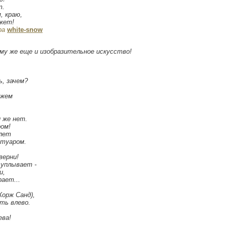
т.
, краю,
жет!
ра
white-snow
ому же еще и изобразительное искусство!
ь, зачем?
джем
 же нет.
ром!
илет
отуаром.
верни!
 уплывает -
и,
ает...
Жорж Санд),
ть влево.
ева!