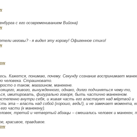
w
нбурга с его осовремениванием Вийона)
w
детели иеговы? - я видел эту корову! Офигенное стихо!
w
now
аюсь. Кажется, понимаю, почему. Секунду сознание воспринимает манек
ого человека. Страшновато.
 просто о таком, магазином, манекене.
оящего, живого, вынужденного, однако, долго подчиняться чему-то,
ся, имитировать, фигурально говоря, быть частично манекеном.
остепенно внутри себя, и живая часть его властвует над мёртвой и
ть эта – власть над собой (хорошо, ведь!), и не замечает момента, к
его части (к манекену).
человек, третий и четвертый абзацы – смешались человек и манекен,
, красивое, правдивое.
now