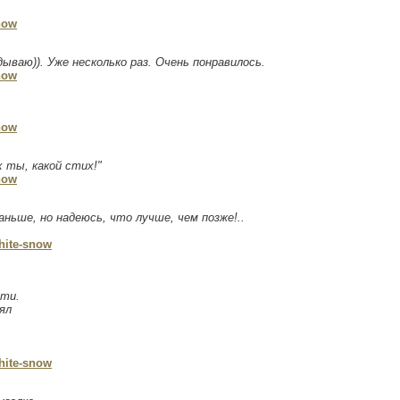
now
ываю)). Уже несколько раз. Очень понравилось.
now
now
х ты, какой стих!"
now
аньше, но надеюсь, что лучше, чем позже!..
hite-snow
ути.
ял
hite-snow