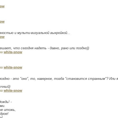
now
now
енностью и мульти-визуальной выкройкой...
now
шает, что сегодня надеть - давно, рано или поздно))
ра
white-snow
ра
white-snow
поздно - это "оно", то, наверное, тогда "становится странным"? Или я
ычный)
ра
white-snow
ождь! -
ми.
не итожь,
дрое!
ю!