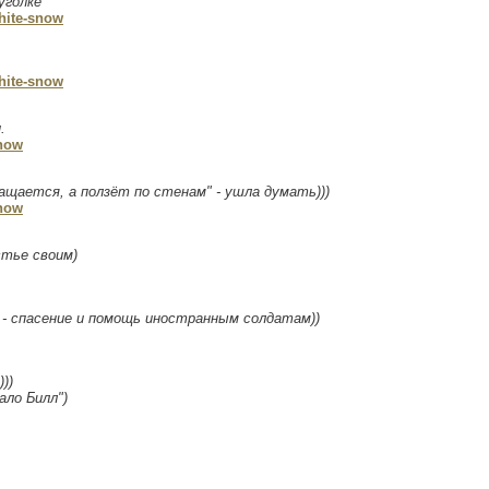
уголке
hite-snow
hite-snow
.
now
ращается, а ползёт по стенам" - ушла думать)))
now
стье своим)
- спасение и помощь иностранным солдатам))
))
ало Билл")