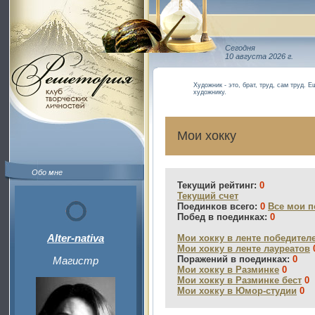
Сегодня
10 августа 2026 г.
Художник - это, брат, труд, сам труд. 
художнику.
Мои хокку
Обо мне
Текущий рейтинг:
0
Текущий счет
Поединков всего:
0
Все мои п
Побед в поединках:
0
Alter-nativa
Мои хокку в ленте победител
Мои хокку в ленте лауреатов
Поражений в поединках:
0
Магистр
Мои хокку в Разминке
0
Мои хокку в Разминке бест
0
Мои хокку в Юмор-студии
0