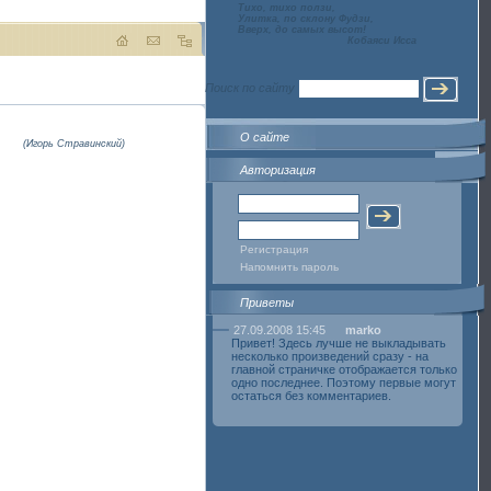
Тихо, тихо ползи,
Улитка, по склону Фудзи,
Вверх, до самых высот!
Кобаяси Исса
Поиск по сайту
О сайте
(Игорь Стравинский)
Авторизация
Регистрация
Напомнить пароль
Приветы
27.09.2008 15:45
marko
Привет! Здесь лучше не выкладывать
несколько произведений сразу - на
главной страничке отображается только
одно последнее. Поэтому первые могут
остаться без комментариев.