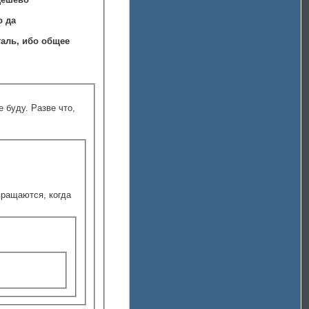
о да
е буду. Разве что,
звращаются, когда