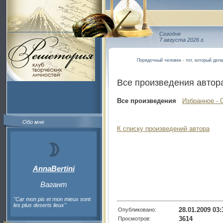
Сегодня
7 августа 2026 г.
Порядочный человек - тот, который дел
Все произведения автор
Все произведения
Избранное - 
Обо мне
К списку произведений автора
AnnaBertini
Вагант
"Car mon pis et mon mieux sont
les plus deserts lieux"
28.01.2009 03:
Опубликовано:
3614
Просмотров: