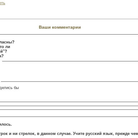
еть
Ваши комментарии
гласны?
не маловато ли
ой"?
а?
одились бы
.
илось.
игрок и ни стрелок, в данном случае. Учите русский язык, прежде че