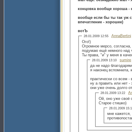
концовка вообще хороша - ну
вообще если бы ты так уж сильно не
впечатление - хорошее)
вотЪ
AnnaBertini
28.01.2009 12:55
Ого!)
Огромное мерсо, согласна, 
подумаю ещё немного над ч
Ты права, "и" у меня в кач
sumire
28.01.2009 13:10
да не надо благодарям
я наконец вспомнила, 
практически со всем - 
ну а править или нет -
они уже очень долго от
An
28.01.2009 13:22
Ой, оно уже своё 
Старое стишко)
28.01.2009 15
мне кажется, 
противопоста