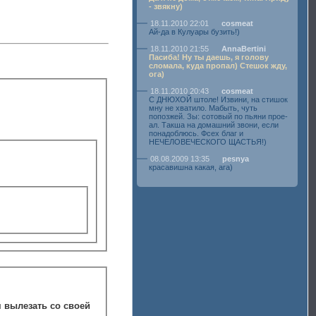
- звякну)
18.11.2010 22:01
cosmeat
Ай-да в Кулуары бузить!)
18.11.2010 21:55
AnnaBertini
Пасиба! Ну ты даешь, я голову
сломала, куда пропал) Стешок жду,
ога)
18.11.2010 20:43
cosmeat
С ДНЮХОЙ штоле! Извини, на стишок
мну не хватило. Мабыть, чуть
попозжей. Зы: сотовый по пьяни прое-
ал. Такша на домашний звони, если
понадоблюсь. Фсех благ и
НЕЧЕЛОВЕЧЕСКОГО ЩАСТЬЯ!)
08.08.2009 13:35
pesnya
красавишна какая, ага)
м вылезать со своей