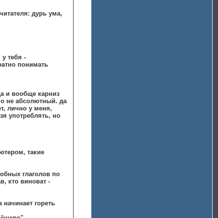
читателя: дурь ума,
 у тебя -
вратно понимать
да и вообще карниз
но не абсолютный. да
, лично у меня,
ьзя употреблять, но
ютером, такие
одобных глаголов по
, кто виноват -
ица начинает гореть
дёшево"