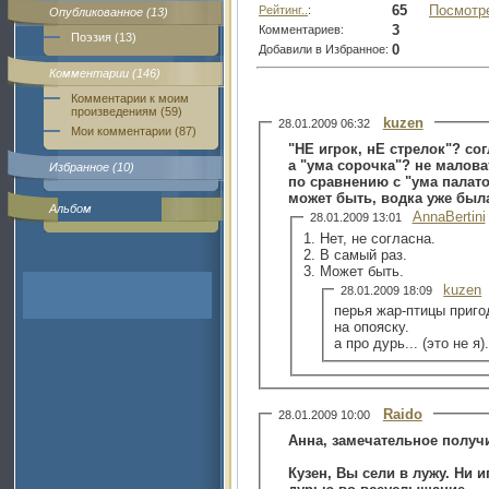
65
Посмотр
Рейтинг..
:
Опубликованное (13)
3
Комментариев:
Поэзия (13)
0
Добавили в Избранное:
Комментарии (146)
Комментарии к моим
произведениям (59)
kuzen
28.01.2009 06:32
Мои комментарии (87)
"НЕ игрок, нЕ стрелок"? со
а "ума сорочка"? 
Избранное (10)
по сравнению с "ума палат
может быть, водка уже был
Альбом
AnnaBertini
28.01.2009 13:01
1. Нет, не согласна.
2. В самый раз.
3. Может быть.
kuzen
28.01.2009 18:09
перья жар-птицы приг
на опояску.
а про дурь... (это не я)
Raido
28.01.2009 10:00
Анна, замечательное получ
Кузен, Вы сели в лужу. Ни 