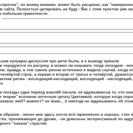
сорочки", по моему мнению, может быть расценен, как "намеренное
 сайта. Полностью цитировать не буду - Вас с этим пунктом уже зн
а побольше грамотности.
ну что, Анна - по-моему, ночьюв кулуарах дискуссии про ритм были, и к выводу пришли
оки чередуются по рисунку, и можно ли называть тогда логаэдом - м
видела случай, когда отличаются не
четвёртой строк, а первая и вторая от третье и четвёртой. думается
аятник ритма - восходящий-нисходящий, восходящий - нисходящий, 
но
ы один период взахлёб писала, не вдумываясьв то, что они так называются, вот
ии теории" вспомню неточную цитату Цветаевой, которую когда спр
азала: ямб? анапест? не знаю... я никогда не задумываюсь об этом
и образов - лично мне здесь почти всё гармонично и хорошо. стих н
 тех, пронимающих до дрожи, - он довольно экспрессивный по заду
рного "накала" страстей.