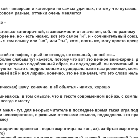
кой - инверсия и категории не самых удачных, потому что путаешь 
 совсем разные, оттенки очень меняются
о -
 бы столько категоричной, в зависимости от значения, м.б. по-разному
орее не, но - есть нюанс. вот это самое "и". и - сочинительный союз,
ь я там слышу или "но", или "ты", хотя, опять же, могу просто пре
какой-то пафос, к-рый не отсюда, не сильный, но всё же...
олее слабым тут кажется, потому что вот это вечное вниз-карниз, 
 не тщательно подобранный образ, он подходящий, он возможный, 
уются часто с подростковыми суицидальными настроениями, может
щей всё и вся лирики. конечно, это не означает, что это слово нел
тическая) шучу, конечно. в её обьятья - иимхо, хорошо
мневаюсь, в том смысле, что в тексте современном всё же, с компь
книжные уже выражения не всегда к месту.
я меня - гут. для нек-рых читателе в последнее время такая игра п
и невозвратного, с разными оттенками смысла, поднадоела. кто прав
наю)
 что безоговорочно нравится - перья жар-птицы на кон, ах). затёртая жар-пт
то)
 хороший повтор, по-моему, оправданный, и такой, выглядящий "не