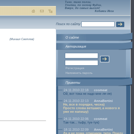
Тихо, тихо ползи,
Улитка, по склону Фудзи,
Вверх, до самых высот!
Кобаяси Исса
Поиск по сайту
О сайте
(Михаил Светлов)
Авторизация
Регистрация
Напомнить пароль
Приветы
24.11.2010 22:18
cosmeat
Ой, вот тока не надо мне ля-ля)
24.11.2010 22:13
AnnaBertini
Не, все в порядке, чесна)
Просто слова ветшают, а нового я
уже не напишу)
24.11.2010 22:06
cosmeat
Так-так... тьфу, тук-тук)
18.11.2010 22:09
AnnaBertini
Да я не дома, отмечаем, типа. Приду