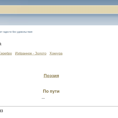
ает гадости без удовольствия
а
Серебро
Избранное - Золото
Хоккура
Поэзия
По пути
---
33