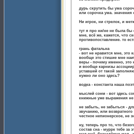
дурь скрутить бы ума сороч
или сорочка ума. значения
Ни игрок, ни стрелок, и метк
тут я про ни/не не была
мне, всё же, кажется, что ск
противопоставление. то ест
грань фатальна
- вот не нравится мне, это 
вообще это стишие мне наиб
веры - почему именно, это
и вообще карнизы ассоциир
уставшей от такой заполняю
нужно ли оно здесь?
водка - константа наша поэ
мыслей сонм - вот здесь со
не забыть, не забыться - дл
звучанию, или возвратного 
честное непионерское, не з
ну, теперь про то,
состав сна - муррк тебе за э
мал ещё. безнадёжно мал -