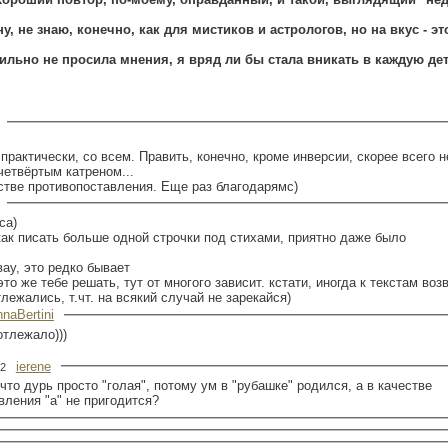
, не знаю, конечно, как для мистиков и астрологов, но на вкус - эт
 просила мнения, я вряд ли бы стала вникать в каждую деталь, ибо общее
практически, со всем. Править, конечно, кроме инверсии, скорее всего н
етвёртым катреном...
естве противопоставления. Еще раз благодарямс)
са)
как писать больше одной строчки под стихами, приятно даже было
вау, это редко бывает
 это же тебе решать, тут от многого зависит. кстати, иногда к текстам во
лежались, т.чт. на всякий случай не зарекайся)
naBertini
отлежало)))
ierene
:12
что дурь просто "голая", потому ум в "рубашке" родился, а в качестве
вления "а" не пригодится?