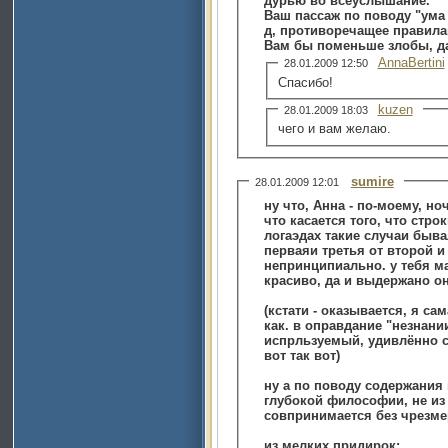
дурью во всеуслышание.
Ваш пассаж по поводу "ума 
д, противоречащее правилам
Вам бы поменьше злобы, д
AnnaBertini
28.01.2009 12:50
Спасибо!
kuzen
28.01.2009 18:03
чего и вам желаю.
sumire
28.01.2009 12:01
что касается того, что стр
логаэдах такие случаи бывали, правда, в том самом умном источнике я 
перваяи третья от второй и 
непринципиально. у тебя м
красиво, да и выдержано о
(кстати - оказывается, я сама логаэд
как. в оправдание "незнан
испрльзуемый, удивлённо ск
вот так вот)
ну а по поводу содержания 
глубокой философии, не из
совпринимается без чрезме
из мелких придирок: