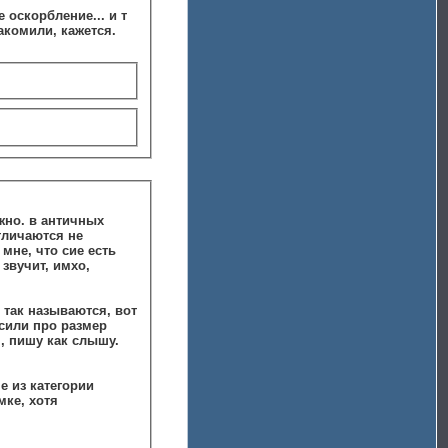
 оскорбление... и т
акомили, кажется.
ожно. в античных
 мне, что сие есть
звучит, имхо,
осили про размер
, пишу как слышу.
е из категории
мке, хотя