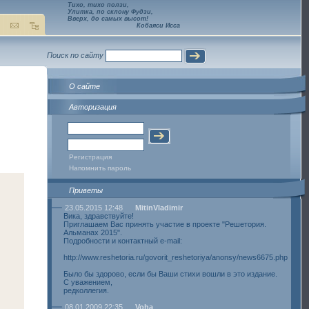
Тихо, тихо ползи,
Улитка, по склону Фудзи,
Вверх, до самых высот!
Кобаяси Исса
Поиск по сайту
О сайте
Авторизация
Регистрация
Напомнить пароль
Приветы
23.05.2015 12:48
MitinVladimir
Вика, здравствуйте!
Приглашаем Вас принять участие в проекте "Решетория.
Альманах 2015".
Подробности и контактный e-mail:
http://www.reshetoria.ru/govorit_reshetoriya/anonsy/news6675.php
Было бы здорово, если бы Ваши стихи вошли в это издание.
С уважением,
редколлегия.
08.01.2009 22:35
Voha