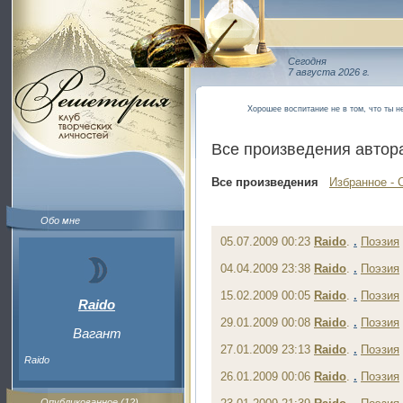
Сегодня
7 августа 2026 г.
Хорошее воспитание не в том, что ты не
Все произведения автор
Все произведения
Избранное - 
Обо мне
05.07.2009 00:23
Raido
.
.
Поэзия
04.04.2009 23:38
Raido
.
.
Поэзия
15.02.2009 00:05
Raido
.
.
Поэзия
Raido
29.01.2009 00:08
Raido
.
.
Поэзия
Вагант
27.01.2009 23:13
Raido
.
.
Поэзия
Raido
26.01.2009 00:06
Raido
.
.
Поэзия
Опубликованное (12)