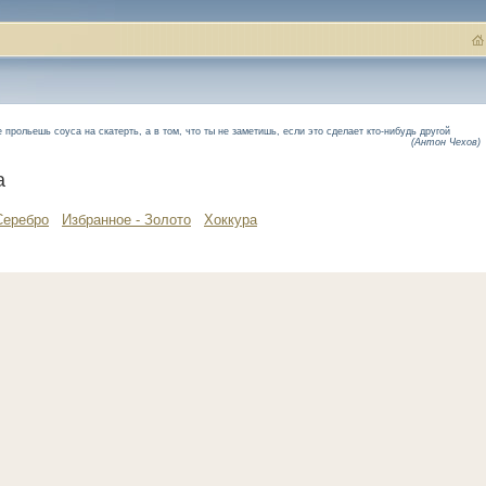
 прольешь соуса на скатерть, а в том, что ты не заметишь, если это сделает кто-нибудь другой
(Антон Чехов)
а
Серебро
Избранное - Золото
Хоккура