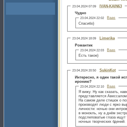
IVAN-KAIN63
23.04.2024 07:09
Чудно
Baas
23.04.2024 22:02
Спасибо)
Limerika
23.04.2024 18:09
Романтик
Baas
23.04.2024 22:03
Есть такое)
SukinKot
23.04.2024 20:50
Интересно, я один такой ис
иронию?
Baas
23.04.2024 22:10
Я вижу. Ну как сказать, наверн
представляется Авессалом
На самом деле стишок о поэ
производят люди с ярко в
личности: ночью они интро
в монокль, ну а днём экстр
подслеповатые глаза ищут 
ночных творческих бдений.