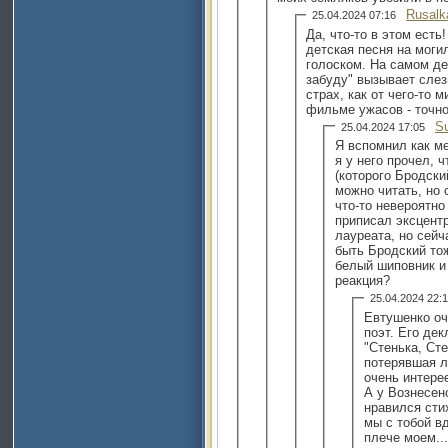
Rusalk
25.04.2024 07:16
Да, что-то в этом есть
детская песня на моги
голоском. На самом де
забуду" вызывает слез
страх, как от чего-то 
фильме ужасов - точно 
S
25.04.2024 17:05
Я вспомнил как ме
я у него прочел, 
(которого Бродски
можно читать, но 
что-то невероятно
приписал эксцент
лауреата, но сейч
быть Бродский то
белый шиповник и 
реакция?
25.04.2024 22
Евтушенко о
поэт. Его де
"Стенька, Сте
потерявшая л
очень интере
А у Вознесен
нравился сти
мы с тобой в
плече моем...