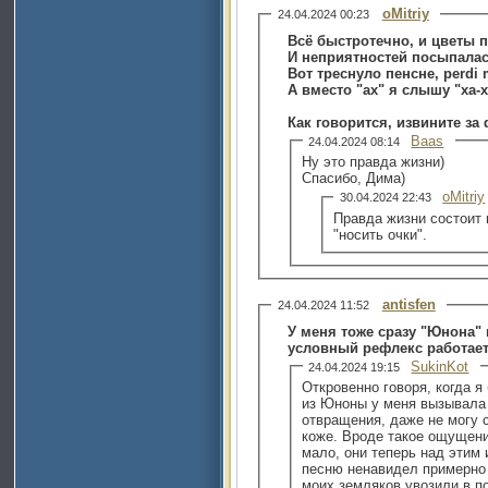
oMitriy
24.04.2024 00:23
Всё быстротечно, и цветы 
И неприятностей посыпалас
Вот треснуло пенсне, perdi 
А вместо "ах" я слышу "ха-х
Как говорится, извините за
Baas
24.04.2024 08:14
Ну это правда жизни)
Спасибо, Дима)
oMitriy
30.04.2024 22:43
Правда жизни состоит 
"носить очки".
antisfen
24.04.2024 11:52
У меня тоже сразу "Юнона"
условный рефлекс работает
SukinKot
24.04.2024 19:15
Откровенно говоря, когда я
из Юноны у меня вызывала 
отвращения, даже не могу 
коже. Вроде такое ощущение
мало, они теперь над этим 
песню ненавидел примерно
моих земляков увозили в п