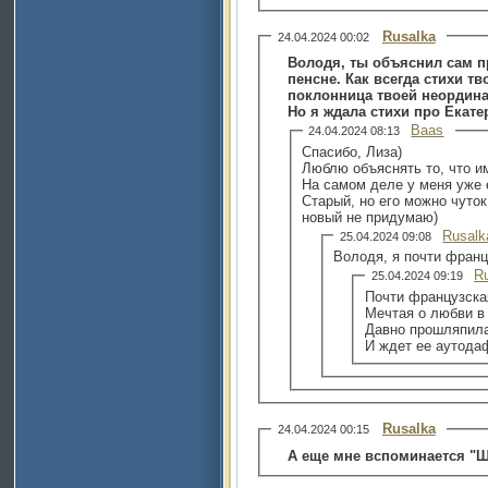
Rusalka
24.04.2024 00:02
Володя, ты объяснил сам п
пенсне. Как всегда стихи 
поклонница твоей неордина
Но я ждала стихи про Екате
Baas
24.04.2024 08:13
Спасибо, Лиза)
Люблю объяснять то, что и
На самом деле у меня уже есть стишок про Ек
Старый, но его можно чуток
новый не придумаю)
Rusalk
25.04.2024 09:08
Володя, я почти франц
R
25.04.2024 09:19
Почти французска
Мечтая о любви в
Давно прошляпил
И ждет ее аутода
Rusalka
24.04.2024 00:15
А еще мне вспоминается "Ш