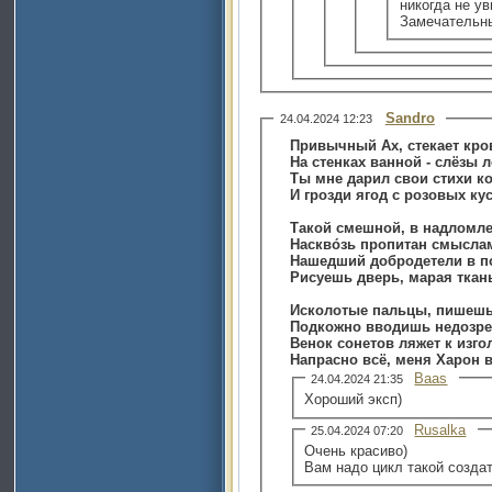
никогда не у
Замечательны
Sandro
24.04.2024 12:23
Привычный Ах, стекает кров
На стенках ванной - слёзы л
Ты мне дарил свои стихи ко
И грозди ягод с розовых кус
Такой смешной, в надломл
Наскво́зь пропитан смысла
Нашедший добродетели в п
Рисуешь дверь, марая ткан
Исколотые пальцы, пишешь
Подкожно вводишь недозре
Венок сонетов ляжет к изго
Напрасно всё, меня Харон ве
Baas
24.04.2024 21:35
Хороший эксп)
Rusalka
25.04.2024 07:20
Очень красиво)
Вам надо цикл такой созда