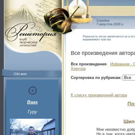
Сегодня
7 августа 2026 г.
Реальность песни заключается не в ис
выражаемого чувства
Все произведения автор
Все произведения
Избранное - 
Хоккура
Обо мне
Сортировка по рубрикам:
К списку произведений автора
Baas
По
Гуру
Шип
Мне неизвестно добр
Но в дни, когда цвет