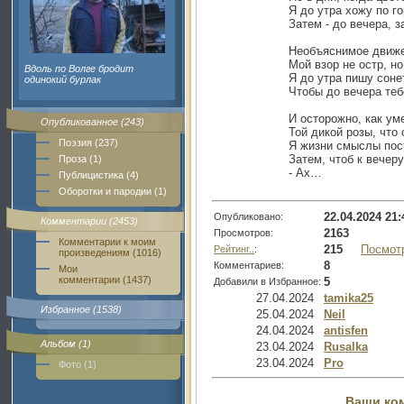
Я до утра хожу по г
Затем - до вечера, з
Необъяснимое движе
Мой взор не остр, но
Вдоль по Волге бродит
Я до утра пишу соне
одинокий бурлак
Чтобы до вечера теб
И осторожно, как у
Опубликованное (243)
Той дикой розы, что
Поэзия (237)
Я жизни смыслы пос
Затем, чтоб к вечеру
Проза (1)
- Ах…
Публицистика (4)
Оборотки и пародии (1)
22.04.2024 21:
Опубликовано:
Комментарии (2453)
2163
Просмотров:
Комментарии к моим
215
Посмот
Рейтинг..
:
произведениям (1016)
8
Комментариев:
Мои
комментарии (1437)
5
Добавили в Избранное:
27.04.2024
tamika25
Избранное (1538)
25.04.2024
Neil
24.04.2024
antisfen
Альбом (1)
23.04.2024
Rusalka
23.04.2024
Pro
Фото (1)
Ваши ко