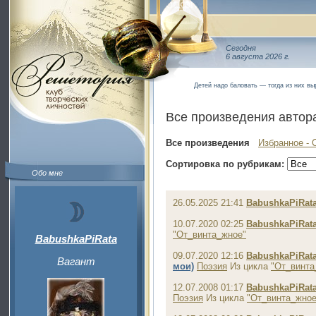
Сегодня
6 августа 2026 г.
Детей надо баловать — тогда из них в
Все произведения автор
Все произведения
Избранное - 
Сортировка по рубрикам:
Обо мне
26.05.2025 21:41
BabushkaPiRat
10.07.2020 02:25
BabushkaPiRat
"От_винта_жное"
BabushkaPiRata
09.07.2020 12:16
BabushkaPiRat
Вагант
мои)
Поэзия
Из цикла
"От_винта
12.07.2008 01:17
BabushkaPiRat
Поэзия
Из цикла
"От_винта_жное