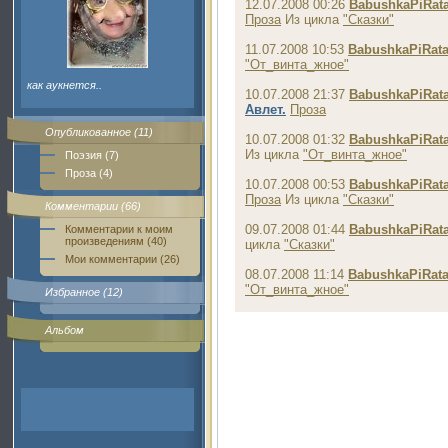
12.07.2008 00:26
BabushkaPiRat
Проза
Из цикла
"Сказки"
11.07.2008 10:53
BabushkaPiRat
"От_винта_жное"
как аукнется..
10.07.2008 21:37
BabushkaPiRat
Авлет.
Проза
Опубликованное (11)
10.07.2008 01:32
BabushkaPiRat
Из цикла
"От_винта_жное"
Поэзия (7)
Проза (4)
10.07.2008 00:53
BabushkaPiRat
Проза
Из цикла
"Сказки"
Комментарии (66)
09.07.2008 01:44
BabushkaPiRat
Комментарии к моим
произведениям (40)
цикла
"Сказки"
Мои комментарии (26)
08.07.2008 11:14
BabushkaPiRat
"От_винта_жное"
Избранное (12)
Альбом