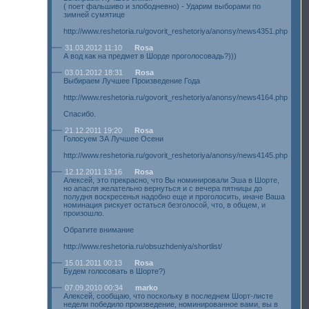
( поет фальшиво и злободневно) - Ударим выборами по
зимней сумятице
http://www.reshetoria.ru/govorit_reshetoriya/anonsy/news4351.php
31.03.2012 11:10
Rosa
А вод как на предмет в Шорде проголосовадь?)))
03.01.2012 18:31
Rosa
Выбираем Лучшее Произведение Года
http://www.reshetoria.ru/govorit_reshetoriya/anonsy/news4164.php
Спасибо.
21.12.2011 19:20
Rosa
Голосуем ЗА Лучшее Осени
http://www.reshetoria.ru/govorit_reshetoriya/anonsy/news4145.php
12.12.2011 13:16
Rosa
Алексей, это прекрасно, что Вы номинировали Эша в Шорте,
но апасля желательно вернуться и с вечера пятницы до
полудня воскресенья надобно еще и проголосить, иначе Ваша
номинация рискует остаться безголосой, что, в общем, и
произошло.
Обратите внимание
http://www.reshetoria.ru/obsuzhdeniya/shortlist/
15.01.2011 00:13
Rosa
Будем голосовать в Шорте?)
07.09.2010 00:34
marko
Алексей, сообщаю, что поскольку в последнем Шорт-листе
недели победило произведение, номинированное вами, вы в