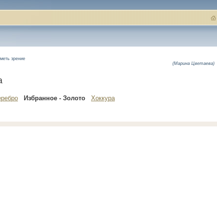
иметь зрение
(Марина Цветаева)
а
еребро
Избранное - Золото
Хоккура