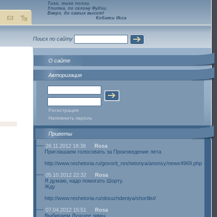
Тихо, тихо ползи,
Улитка, по склону Фудзи,
Вверх, до самых высот!
Кобаяси Исса
Поиск по сайту
О сайте
Авторизация
Регистрация
Напомнить пароль
Приветы
26.11.2012 18:38
Rosa
Приглашаем голосовать за Произведение лета
http://www.reshetoria.ru/govorit_reshetoriya/anonsy/news4969.php
05.10.2012 22:32
Rosa
Я думаю, надо помогать Шорту.
Жду
http://www.reshetoria.ru/obsuzhdeniya/shortlist/
07.04.2012 15:51
Rosa
Выбираем Лучшее зимы.