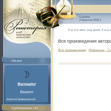
Сегодня
6 августа 2026 г.
Я не хочу иметь точку зрения. Я хочу 
Все произведения автор
Все произведения
Избранное - С
Обо мне
Barmaglot
Вагант
Алексей Шимановский
Опубликованное (30)