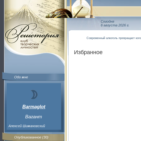
Сегодня
6 августа 2026 г.
Современный алкоголь превращает кого
Избранное
Обо мне
Barmaglot
Вагант
Алексей Шимановский
Опубликованное (30)