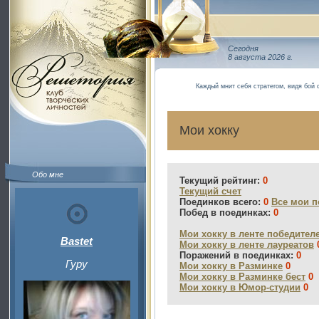
Сегодня
8 августа 2026 г.
Каждый мнит себя стратегом, видя бой 
Мои хокку
Обо мне
Текущий рейтинг:
0
Текущий счет
Поединков всего:
0
Все мои п
Побед в поединках:
0
Мои хокку в ленте победител
Bastet
Мои хокку в ленте лауреатов
Поражений в поединках:
0
Гуру
Мои хокку в Разминке
0
Мои хокку в Разминке бест
0
Мои хокку в Юмор-студии
0