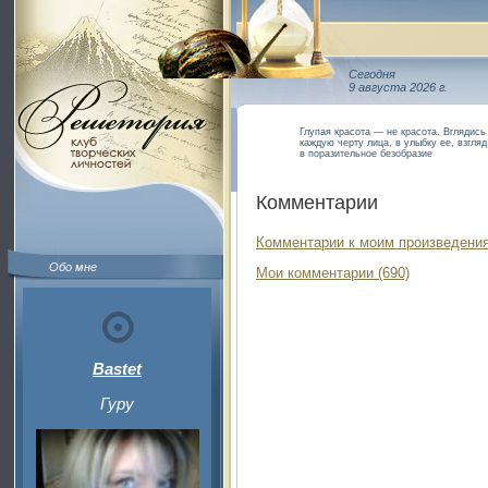
Сегодня
9 августа 2026 г.
Глупая красота — не красота. Вглядись
каждую черту лица, в улыбку ее, взгля
в поразительное безобразие
Комментарии
Комментарии к моим произведения
Обо мне
Мои комментарии (690)
Bastet
Гуру