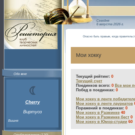
Сегодня
6 августа 2026 г.
Опасно быть правым, когда правительс
Мои хокку
Обо мне
Текущий рейтинг:
0
Текущий счет
Поединков всего:
0
Все мои п
Побед в поединках:
0
Мои хокку в ленте победител
Cherry
Мои хокку в ленте лауреатов
Поражений в поединках:
0
Виртуоз
Мои хокку в Разминке
40
Мои хокку в Разминке бест
0
Вишня
Мои хокку в Юмор-студии
60
Опубликованное (120)