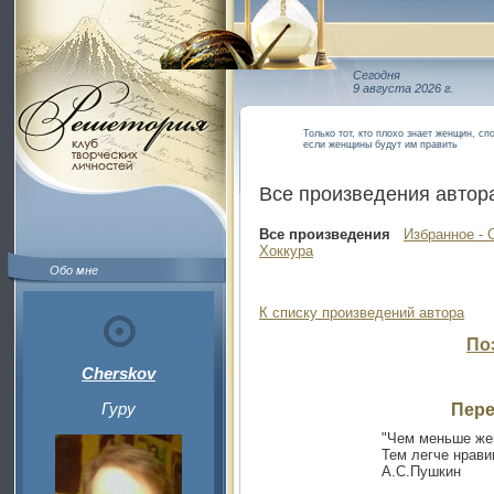
Сегодня
9 августа 2026 г.
Только тот, кто плохо знает женщин, сп
если женщины будут им править
Все произведения автор
Все произведения
Избранное - 
Хоккура
Обо мне
К списку произведений автора
По
Cherskov
Гуру
Пере
"Чем меньше ж
Тем легче нрави
А.С.Пушкин