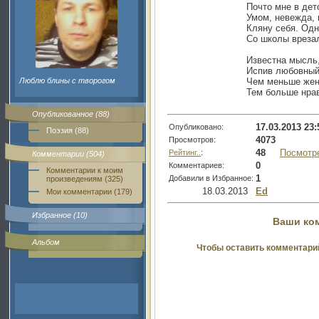
Почто мне в дет
Умом, невежда, 
Кляну себя. Од
Со школы врезал
Известна мысль,
Испив любовный
Люблю блины с творогом
Чем меньше жен
Тем больше нрав
Опубликованное (88)
17.03.2013 23:
Опубликовано:
Поэзия (88)
4073
Просмотров:
48
Посмотр
Рейтинг..
:
Комментарии (504)
0
Комментариев:
Комментарии к моим
1
Добавили в Избранное:
произведениям (325)
18.03.2013
Ed
Мои комментарии (179)
Избранное (10)
Ваши ко
Альбом
Чтобы оставить комментари