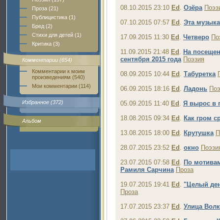
08.10.2015 23:10
Ed
.
Озёра
Поэз
Проза (21)
Публицистика (1)
07.10.2015 07:57
Ed
.
Эта музыка
Бред (2)
Стихи для детей (1)
17.09.2015 11:30
Ed
.
Четверо
По
Критика (3)
11.09.2015 21:48
Ed
.
На посещен
сентября 2015 года
Поэзия
Комментарии (654)
Комментарии к моим
08.09.2015 10:44
Ed
.
Табуретка
произведениям (540)
Мои комментарии (114)
06.09.2015 18:16
Ed
.
Ладонь
Поэ
Избранное (372)
05.09.2015 11:40
Ed
.
Я вырос в 
18.08.2015 09:34
Ed
.
Как гром ср
Альбом
13.08.2015 18:00
Ed
.
Крутушка
П
28.07.2015 23:52
Ed
.
окно
Поэзи
23.07.2015 07:58
Ed
.
По мотивам
Рамиля Сарчина
Проза
19.07.2015 19:41
Ed
.
"Целый де
Проза
17.07.2015 23:37
Ed
.
Улица Вол