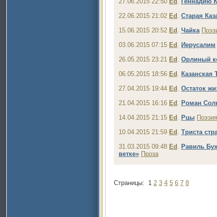
27.06.2015 22:50
Ed
.
Геннадию 
22.06.2015 21:02
Ed
.
Старая Каз
15.06.2015 20:52
Ed
.
Чайка
Поэз
03.06.2015 07:15
Ed
.
Иерусалим
26.05.2015 23:21
Ed
.
Орлиный к
06.05.2015 18:56
Ed
.
Казанская 
27.04.2015 19:44
Ed
.
Остаток жи
21.04.2015 16:16
Ed
.
Роман Сол
14.04.2015 21:15
Ed
.
Рцы
Поэзи
10.04.2015 21:59
Ed
.
Триста стр
31.03.2015 09:48
Ed
.
Равиль Бух
ветке»
Проза
Страницы:
1
2
3
4
5
6
7
8