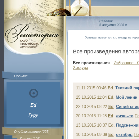
Сегодня
6 августа 2026 г.
Успевает всюду тот, кто никуда не торо
Все произведения автор
Все произведения
Избранное - 
Хоккура
Обо мне
11.11.2015 00:46
Ed
.
Телячий па
25.10.2015 11:04
Ed
.
Мой ленин
Ed
22.10.2015 08:22
Ed
.
Синий спир
Гуру
20.10.2015 11:28
Ed
.
жизнь-то
П
13.10.2015 10:37
Ed
.
Подснежни
Опубликованное (225)
10.10.2015 09:39
Ed
.
октябрь
По
Поэзия (197)