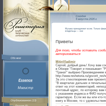
Сегодня
9 августа 2026 г.
Музыка принадлежит всем. Только фирм
владельцы — они
Приветы
Для того, чтобы оставить сооб
авторизоваться
Обо мне
MitinVladimir
Сергей, добрый день! Хочу вам со
в Обзоре "Говорит и показывает "
"Гранат" выбрано Произведением 
http://www.reshetoria.ru/govorit_re
За это стихотворение вам презент
Essence
"В кварталах дальних и печальных
ответ на этот комментарий, непос
Магистр
почтовый адрес, по которому вам 
с указанием индекса и ФИО полу
гарантирую. Если же вы или кто-т
Опубликованное (13)
книгу в Москве, то с удовольстви
Поэзия (5)