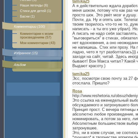
tamika25
Наши легенды (6)
А я действительно ждала доработа
меня шоком, потому что как раз ч
Стихи для детей (1)
просто шок. Это рвёт мозг и душу. 
Басни (1)
Почти, да. Ну и опять шок. Телепа
твоим творилось что-то не то, ду
Комментарии (100)
написать - а ты его уже убрал). Н
А писать не надо себя заставлять.
Комментарии к моим
произведениям (57)
"выговориться" в стихах, обязател
нет вдохновения, а оно неожиданн
Мои комментарии (43)
не напишешь. Стих или прозу. На 
ладно, чето я тут разболталась)))
Избранное (15)
заходи на сайт, читай. Здесь иног
бывают! Вон Макса читал? Какой ч
Альбом
Выдают красоту.)
tamika25
Эсс, посмотри свою почту за 27 ф
отослала. Пришло?
Rosa
http://www.reshetoria.ru/obsuzhdeniya
Это ссылка на еженедельный выбо
обсуждаемого и затронувшего бол
Принцип прост. С вечера пятницы
абсолютно любое произведение, м
номинировать, а потом за него, ли
Абсолютным большинством выбира
затронувшее.
Это, ни в коем случае, не соотнос
*лучшего* в творчестве априори б