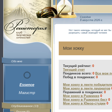
Сегодня
8 августа 2026 г.
Нет такого невежды, который не мог бы
разрешить самый знающий человек
Мои хокку
Обо мне
Текущий рейтинг:
0
Текущий счет
Поединков всего:
0
Все мои п
Побед в поединках:
0
Essence
Мои хокку в ленте победител
Мои хокку в ленте лауреатов
Поражений в поединках:
0
Магистр
Мои хокку в Разминке
0
Мои хокку в Разминке бест
0
Мои хокку в Юмор-студии
0
Опубликованное (13)
Поэзия (5)